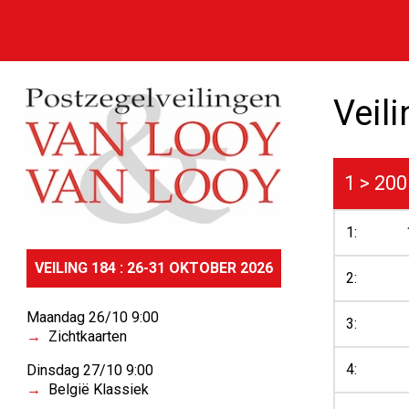
Veil
1 > 200
1:
VEILING 184 : 26-31 OKTOBER 2026
2:
Maandag 26/10 9:00
3:
Zichtkaarten
4:
Dinsdag 27/10 9:00
België Klassiek