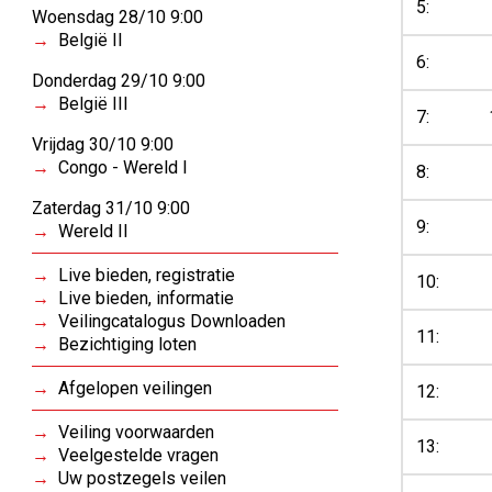
5:
Woensdag 28/10 9:00
België II
6:
Donderdag 29/10 9:00
België III
7:
Vrijdag 30/10 9:00
Congo - Wereld I
8:
Zaterdag 31/10 9:00
9:
Wereld II
Live bieden, registratie
10:
Live bieden, informatie
Veilingcatalogus Downloaden
11:
Bezichtiging loten
Afgelopen veilingen
12:
Veiling voorwaarden
13:
Veelgestelde vragen
Uw postzegels veilen