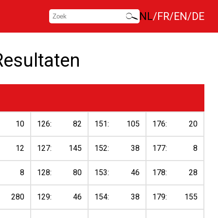
NL
FR
EN
DE
Resultaten
10
126:
82
151:
105
176:
20
12
127:
145
152:
38
177:
8
8
128:
80
153:
46
178:
28
280
129:
46
154:
38
179:
155