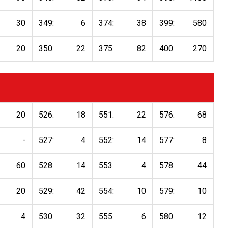
30
349:
6
374:
38
399:
580
20
350:
22
375:
82
400:
270
20
526:
18
551:
22
576:
68
-
527:
4
552:
14
577:
8
60
528:
14
553:
4
578:
44
20
529:
42
554:
10
579:
10
4
530:
32
555:
6
580:
12