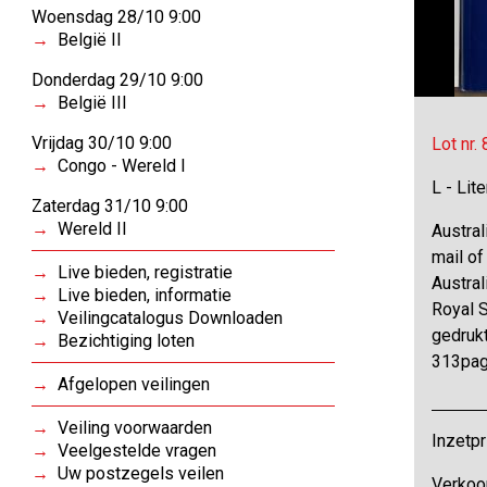
Woensdag 28/10 9:00
België II
Donderdag 29/10 9:00
België III
Vrijdag 30/10 9:00
Lot nr.
Congo - Wereld I
L - Lit
Zaterdag 31/10 9:00
Wereld II
Austral
mail of
Live bieden, registratie
Austral
Live bieden, informatie
Royal S
Veilingcatalogus Downloaden
gedrukt
Bezichtiging loten
313pag.
Afgelopen veilingen
Veiling voorwaarden
Inzetpr
Veelgestelde vragen
Uw postzegels veilen
Verkoo