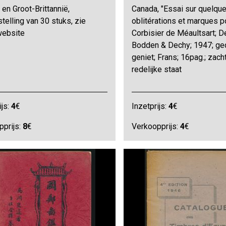
en Groot-Brittannië,
Canada, "Essai sur quelqu
elling van 30 stuks, zie
oblitérations et marques p
website
Corbisier de Méaultsart; D
Bodden & Dechy; 1947; ged
geniet; Frans; 16pag.; zacht
redelijke staat
ijs:
4
€
Inzetprijs:
4
€
pprijs:
8
€
Verkoopprijs:
4
€