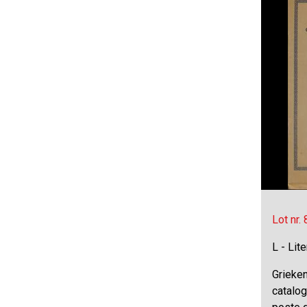
Lot nr.
L - Lit
Grieken
catalog