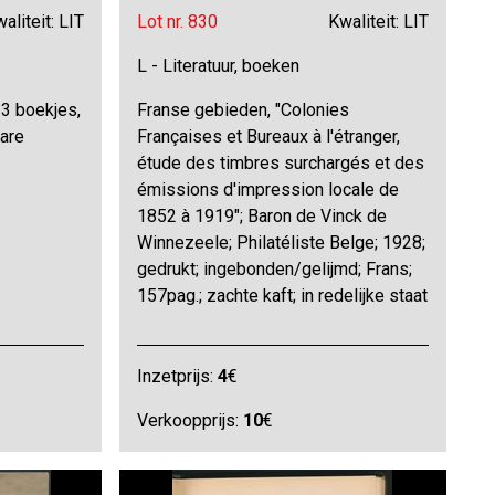
aliteit: LIT
Lot nr. 830
Kwaliteit: LIT
L - Literatuur, boeken
 3 boekjes,
Franse gebieden, "Colonies
are
Françaises et Bureaux à l'étranger,
étude des timbres surchargés et des
émissions d'impression locale de
1852 à 1919"; Baron de Vinck de
Winnezeele; Philatéliste Belge; 1928;
gedrukt; ingebonden/gelijmd; Frans;
157pag.; zachte kaft; in redelijke staat
Inzetprijs:
4
€
Verkoopprijs:
10
€