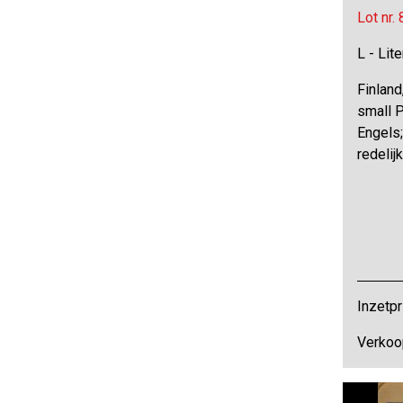
Lot nr.
L - Lit
Finland
small P
Engels;
redelij
Inzetpr
Verkoo