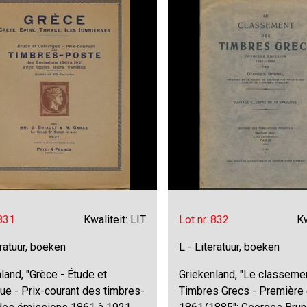
 831
Kwaliteit: LIT
Lot nr. 832
Kw
eratuur, boeken
L - Literatuur, boeken
land, "Grèce - Étude et
Griekenland, "Le classeme
ue - Prix-courant des timbres-
Timbres Grecs - Première