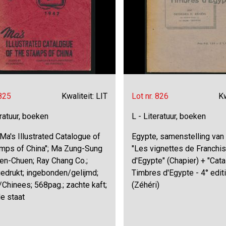
 825
Kwaliteit: LIT
Lot nr. 826
Kw
eratuur, boeken
L - Literatuur, boeken
"Ma's Illustrated Catalogue of
Egypte, samenstelling van 
amps of China"; Ma Zung-Sung
"Les vignettes de Franchi
en-Chuen; Ray Chang Co.;
d'Egypte" (Chapier) + "Cat
edrukt; ingebonden/gelijmd;
Timbres d'Egypte - 4° edit
Chinees; 568pag.; zachte kaft;
(Zéhéri)
e staat