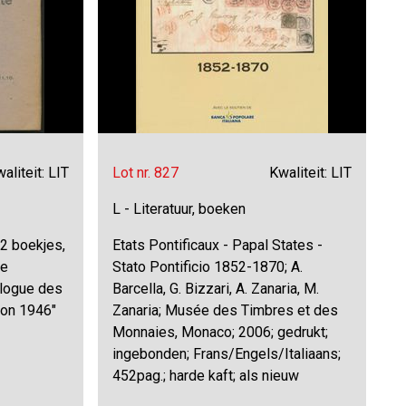
aliteit: LIT
Lot nr. 827
Kwaliteit: LIT
L - Literatuur, boeken
2 boekjes,
Etats Pontificaux - Papal States -
se
Stato Pontificio 1852-1870; A.
alogue des
Barcella, G. Bizzari, A. Zanaria, M.
ion 1946"
Zanaria; Musée des Timbres et des
Monnaies, Monaco; 2006; gedrukt;
ingebonden; Frans/Engels/Italiaans;
452pag.; harde kaft; als nieuw