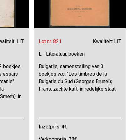
aliteit: LIT
Lot nr. 821
Kwaliteit: LIT
L - Literatuur, boeken
 2 boekjes
Bulgarije, samenstelling van 3
es essais
boekjes w.o. "Les timbres de la
manie"
Bulgarie du Sud (Georges Brunel);
la
Frans; zachte kaft; in redelijke staat
Smeth); in
Inzetprijs:
4
€
Verkoopprijs:
32
€