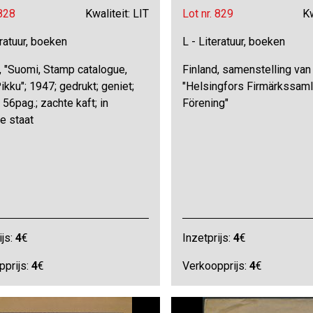
 828
Kwaliteit: LIT
Lot nr. 829
Kw
eratuur, boeken
L - Literatuur, boeken
, "Suomi, Stamp catalogue,
Finland, samenstelling van
ikku"; 1947; gedrukt; geniet;
"Helsingfors Firmärkssaml
 56pag.; zachte kaft; in
Förening"
ke staat
ijs:
4
€
Inzetprijs:
4
€
pprijs:
4
€
Verkoopprijs:
4
€