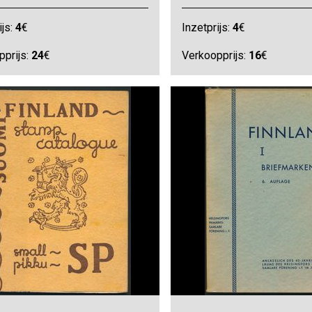
ijs:
4
€
Inzetprijs:
4
€
pprijs:
24
€
Verkoopprijs:
16
€