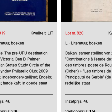
 819
Kwaliteit: LIT
Lot nr. 820
Kw
eratuur, boeken
L - Literatuur, boeken
ië, The pre-UPU destination
Balkan, samenstelling van
 Victoria; Ben D. Palmer;
"Contributions à l'étude d
ian States Study Circle of the
des timbres-poste de Rou
yndey Philatelic Club; 2009;
(Cohen) + "Les timbres de 
; ingebonden/gelijmd; Engels;
Principauté de Serbie" (de 
; harde kaft; in goede staat
redelijke staat
ijs:
4
€
Inzetprijs:
4
€
pprijs:
30
€
Verkoopprijs:
16
€