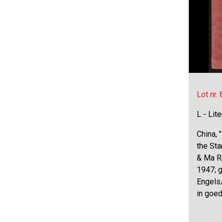
Lot nr.
L - Lit
China, 
the St
& Ma R
1947; g
Engels/
in goed