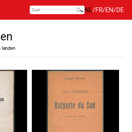
NL
FR
EN
DE
den
e landen