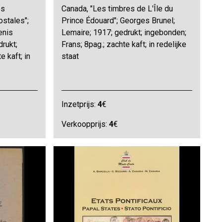
es
Canada, "Les timbres de L'Île du
ostales";
Prince Édouard"; Georges Brunel;
enis
Lemaire; 1917; gedrukt; ingebonden;
rukt;
Frans; 8pag.; zachte kaft; in redelijke
e kaft; in
staat
Inzetprijs:
4
€
Verkoopprijs:
4
€