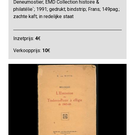
Deneumostier; EMD Collection histoire &
philatélie`; 1991; gedrukt; bindstrip; Frans; 149pag.;
zachte kaft; in redelijke staat
Inzetprijs:
4
€
Verkoopprijs:
10
€