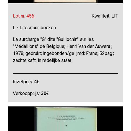
Lot nr. 456
Kwaliteit: LIT
L - Literatuur, boeken
La surcharge "G" dite "Guillochin" sur les
"Médaillons" de Belgique; Henri Van der Auwera ;
1978; gedrukt; ingebonden/gelijmd; Frans; 52pag.;
zachte kaft; in redelijke staat
Inzetprijs:
4
€
Verkoopprijs:
30
€