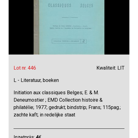
Lot nr. 446
Kwaliteit: LIT
L - Literatuur, boeken
Initiation aux classiques Belges; E. & M.
Deneumostier ; EMD Collection histoire &
philatélie; 1977; gedrukt; bindstrip; Frans; 115pag.;
zachte kaft; in redelijke staat
Inzetprijs:
4
€