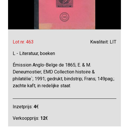
Lot nr. 463
Kwaliteit: LIT
L - Literatuur, boeken
Émission Anglo-Belge de 1865; E. & M.
Deneumostier; EMD Collection histoire &
philatélie`; 1991; gedrukt; bindstrip; Frans; 149pag.;
zachte kaft; in redelijke staat
Inzetprijs:
4
€
Verkoopprijs:
12
€