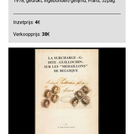
1978; gedrukt; ingebonden/gelijmd; Frans; 52pag.
Inzetprijs:
4
€
Verkoopprijs:
38
€