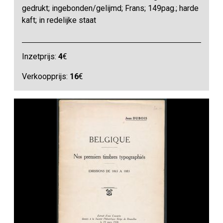
gedrukt; ingebonden/gelijmd; Frans; 149pag.; harde
kaft; in redelijke staat
Inzetprijs:
4
€
Verkoopprijs:
16
€