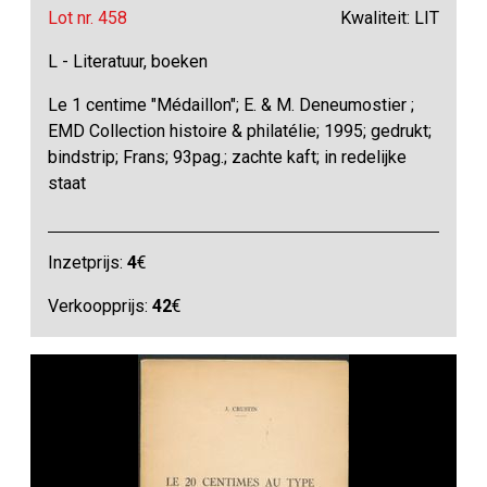
Lot nr. 458
Kwaliteit: LIT
L - Literatuur, boeken
Le 1 centime "Médaillon"; E. & M. Deneumostier ;
EMD Collection histoire & philatélie; 1995; gedrukt;
bindstrip; Frans; 93pag.; zachte kaft; in redelijke
staat
Inzetprijs:
4
€
Verkoopprijs:
42
€