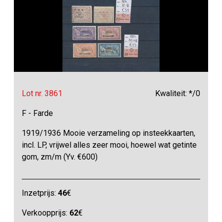
Lot nr. 3861
Kwaliteit: */0
F - Farde
1919/1936 Mooie verzameling op insteekkaarten,
incl. LP, vrijwel alles zeer mooi, hoewel wat getinte
gom, zm/m (Yv. €600)
Inzetprijs:
46
€
Verkoopprijs:
62
€