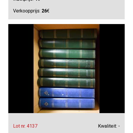
Verkoopprijs:
26
€
Lot nr. 4137
Kwaliteit: -