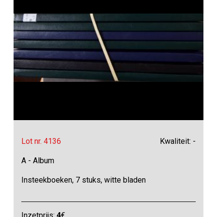
Lot nr. 4136
Kwaliteit: -
A - Album
Insteekboeken, 7 stuks, witte bladen
Inzetprijs:
4
€