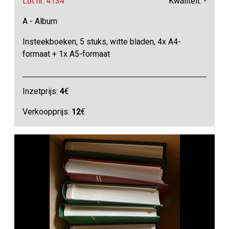
Lot nr. 4134
Kwaliteit: -
A - Album
Insteekboeken, 5 stuks, witte bladen, 4x A4-
formaat + 1x A5-formaat
Inzetprijs:
4
€
Verkoopprijs:
12
€