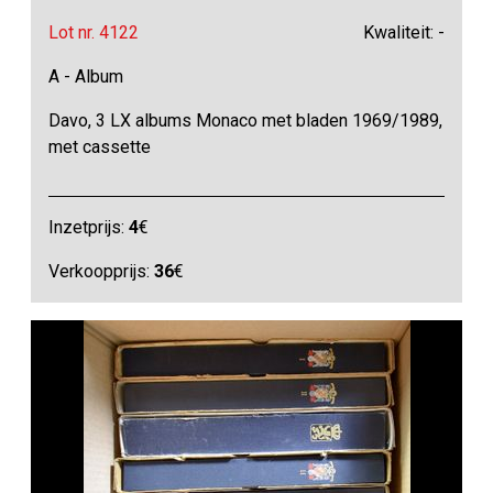
Lot nr. 4122
Kwaliteit: -
A - Album
Davo, 3 LX albums Monaco met bladen 1969/1989,
met cassette
Inzetprijs:
4
€
Verkoopprijs:
36
€