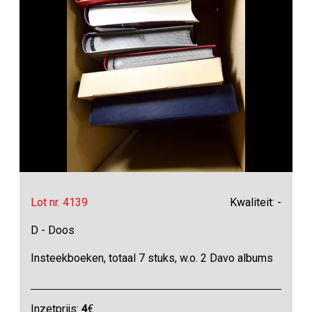
Lot nr. 4139
Kwaliteit: -
D - Doos
Insteekboeken, totaal 7 stuks, w.o. 2 Davo albums
Inzetprijs:
4
€