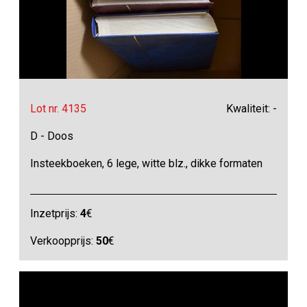
Lot nr. 4135
Kwaliteit: -
D - Doos
Insteekboeken, 6 lege, witte blz., dikke formaten
Inzetprijs:
4
€
Verkoopprijs:
50
€