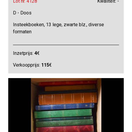
Lot nr. 4128
Kwaliteit: -
D - Doos
Insteekboeken, 13 lege, zwarte blz., diverse
formaten
Inzetprijs:
4
€
Verkoopprijs:
115
€