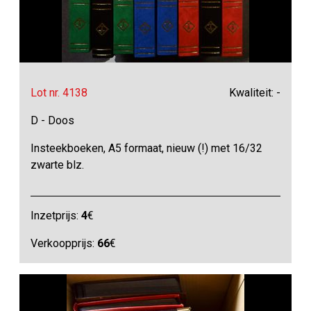
Lot nr. 4138
Kwaliteit: -
D - Doos
Insteekboeken, A5 formaat, nieuw (!) met 16/32
zwarte blz.
Inzetprijs:
4
€
Verkoopprijs:
66
€