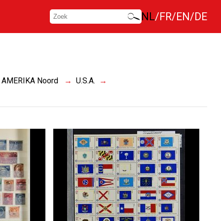
NL
FR
EN
DE
AMERIKA Noord
U.S.A.