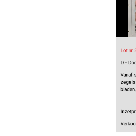
Lot nr.
D - Do
Vanaf 
zegels 
bladen
Inzetpr
Verkoo