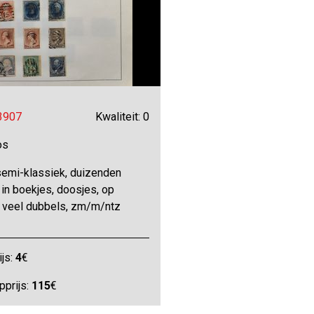
 3907
Kwaliteit: 0
os
semi-klassiek, duizenden
in boekjes, doosjes, op
, veel dubbels, zm/m/ntz
ijs:
4
€
pprijs:
115
€