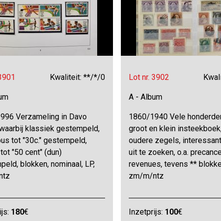
 3901
Kwaliteit: **/*/0
Lot nr. 3902
Kwali
bum
A - Album
996 Verzameling in Davo
1860/1940 Vele honderden
waarbij klassiek gestempeld,
groot en klein insteekboe
us tot "30c." gestempeld,
oudere zegels, interessan
ot "50 cent" (dun)
uit te zoeken, o.a. precance
eld, blokken, nominaal, LP,
revenues, tevens ** blokke
ntz
zm/m/ntz
ijs:
180
€
Inzetprijs:
100
€