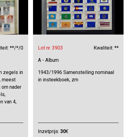
teit: **/*/0
Lot nr. 3903
Kwaliteit: **
A - Album
 zegels in
1943/1996 Samenstelling nominaal
k, meest
in insteekboek, zm
t om nader
ls,
n van 4,
Inzetprijs:
30
€