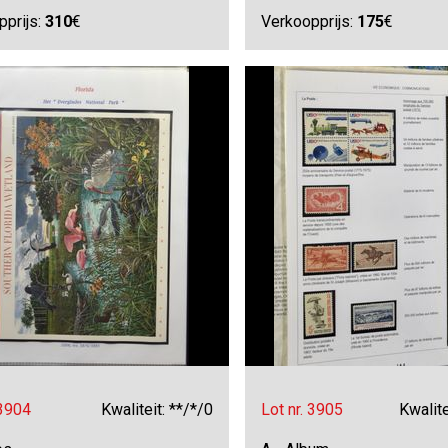
pprijs:
310
€
Verkoopprijs:
175
€
 3904
Kwaliteit: **/*/0
Lot nr. 3905
Kwalite