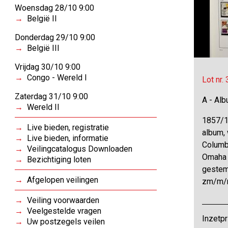
Woensdag 28/10 9:00
België II
Donderdag 29/10 9:00
België III
Vrijdag 30/10 9:00
Congo - Wereld I
Lot nr.
Zaterdag 31/10 9:00
A - Al
Wereld II
1857/1
Live bieden, registratie
album, 
Live bieden, informatie
Columb
Veilingcatalogus Downloaden
Omaha t
Bezichtiging loten
gestemp
Afgelopen veilingen
zm/m/
Veiling voorwaarden
Veelgestelde vragen
Inzetpr
Uw postzegels veilen