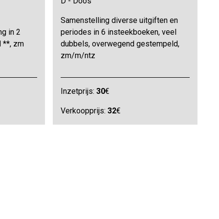
D - Doos
Samenstelling diverse uitgiften en
g in 2
periodes in 6 insteekboeken, veel
 **, zm
dubbels, overwegend gestempeld,
zm/m/ntz
Inzetprijs:
30
€
Verkoopprijs:
32
€