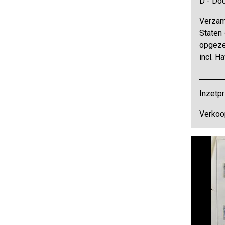
D - Do
Verzam
Staten 
opgezet
incl. H
Inzetpr
Verkoo