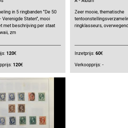
os
A - Album
eling in 5 ringbanden "De 50
Zeer mooie, thematische
- Verenigde Staten", mooi
tentoonstellingsverzamelin
 met beschrijving per staat
ringklasseurs, overwegend
awaii, zm
ijs:
120
€
Inzetprijs:
60
€
pprijs:
120
€
Verkoopprijs: -