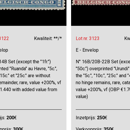
 3122
Kwaliteit: **/*
Lot nr. 3123
Kwa
elop
E - Envelop
4B Set (except the "1fr.")
N° 16B/20B-22B Set (exce
nted "Ruanda" au Havre, "5c.",
"50c.") overprinted "Urundi"
"15c." et "25c." are without
the "5c.", "10c.", "25c." and
emainder, rare, value +200%, vf
no hinge remains, rare, cat
1.440 with added value from
value +200%, vf (OBP €1.7
value)
ijs:
200
€
Inzetprijs:
250
€
pprijs:
300
€
Verkoopprijs:
350
€