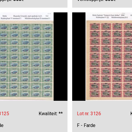
 3125
Kwaliteit: **
Lot nr. 3126
de
F - Farde