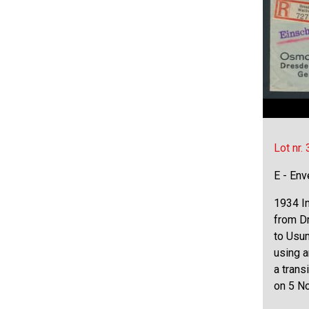
Lot nr.
E - Env
1934 In
from D
to Usu
using a
a trans
on 5 N