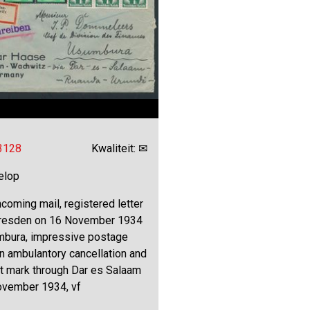
 3128
Kwaliteit: ✉
elop
coming mail, registered letter
resden on 16 November 1934
mbura, impressive postage
n ambulantory cancellation and
it mark through Dar es Salaam
ovember 1934, vf