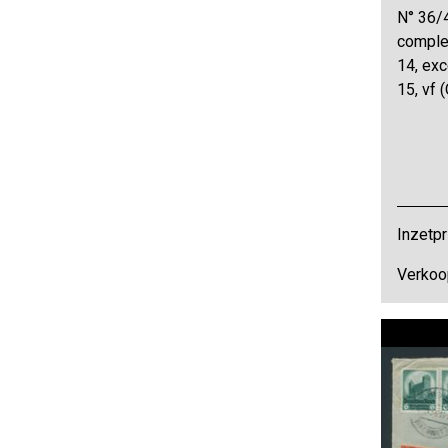
N° 36/4
complet
14, exc
15, vf 
Inzetpr
Verkoo