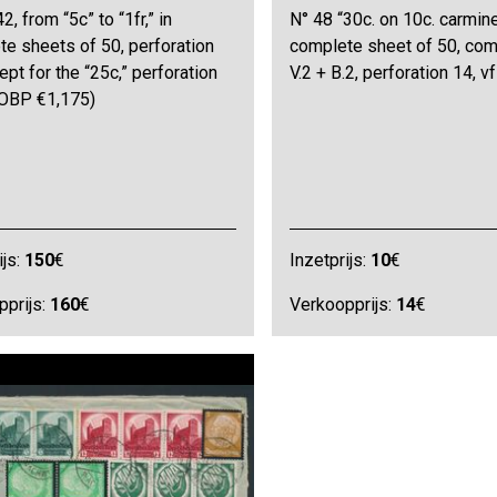
2, from “5c” to “1fr,” in
N° 48 “30c. on 10c. carmine
e sheets of 50, perforation
complete sheet of 50, com
ept for the “25c,” perforation
V.2 + B.2, perforation 14, 
(OBP €1,175)
ijs:
150
€
Inzetprijs:
10
€
pprijs:
160
€
Verkoopprijs:
14
€