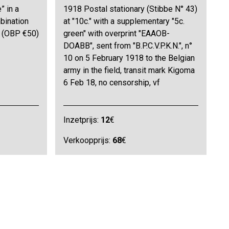
” in a
1918 Postal stationary (Stibbe N° 43)
bination
at "10c." with a supplementary "5c.
vf (OBP €50)
green" with overprint "EAAOB-
DOABB", sent from "B.P.C.V.P.K.N.", n°
10 on 5 February 1918 to the Belgian
army in the field, transit mark Kigoma
6 Feb 18, no censorship, vf
Inzetprijs:
12
€
Verkoopprijs:
68
€