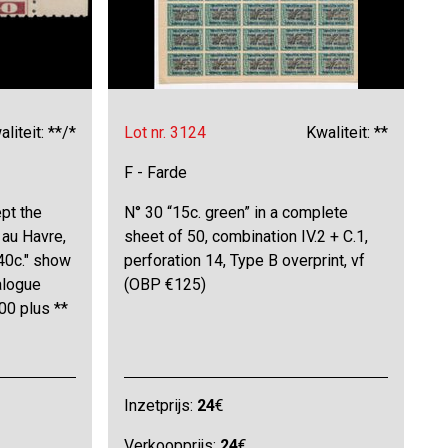
liteit: **/*
Lot nr. 3124
Kwaliteit: **
F - Farde
pt the
N° 30 “15c. green” in a complete
 au Havre,
sheet of 50, combination IV.2 + C.1,
 "40c." show
perforation 14, Type B overprint, vf
alogue
(OBP €125)
00 plus **
Inzetprijs:
24
€
Verkoopprijs:
24
€