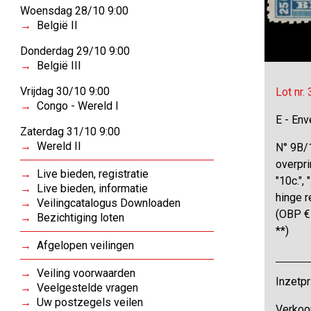
Woensdag 28/10 9:00
België II
Donderdag 29/10 9:00
België III
Vrijdag 30/10 9:00
Lot nr.
Congo - Wereld I
E - Env
Zaterdag 31/10 9:00
Wereld II
N° 9B/1
overpri
Live bieden, registratie
"10c.", 
Live bieden, informatie
hinge r
Veilingcatalogus Downloaden
(OBP €
Bezichtiging loten
**)
Afgelopen veilingen
Veiling voorwaarden
Inzetpr
Veelgestelde vragen
Uw postzegels veilen
Verkoo