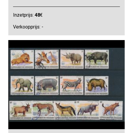
Inzetprijs:
48
€
Verkoopprijs: -