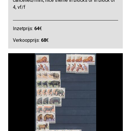
cancelled/mint, nice theme in blocks or in block of
4, vf/f
Inzetprijs:
64
€
Verkoopprijs:
68
€