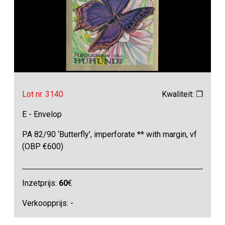
Lot nr. 3140
Kwaliteit: ❒
E - Envelop
PA 82/90 ‘Butterfly’, imperforate ** with margin, vf
(OBP €600)
Inzetprijs:
60
€
Verkoopprijs: -