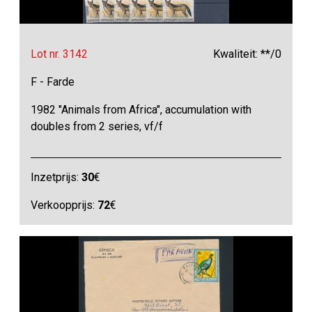
Lot nr. 3142
Kwaliteit: **/0
F - Farde
1982 "Animals from Africa", accumulation with
doubles from 2 series, vf/f
Inzetprijs:
30
€
Verkoopprijs:
72
€