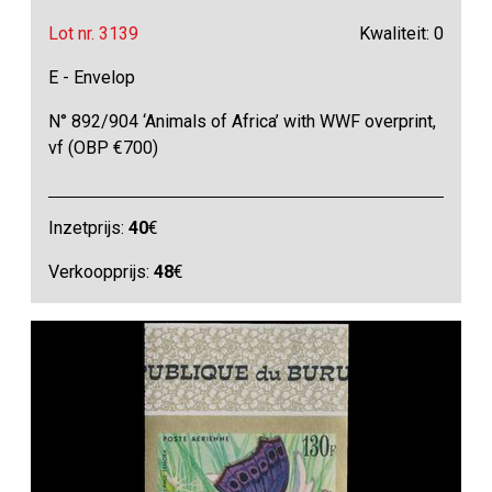
Lot nr. 3139
Kwaliteit: 0
E - Envelop
N° 892/904 ‘Animals of Africa’ with WWF overprint,
vf (OBP €700)
Inzetprijs:
40
€
Verkoopprijs:
48
€