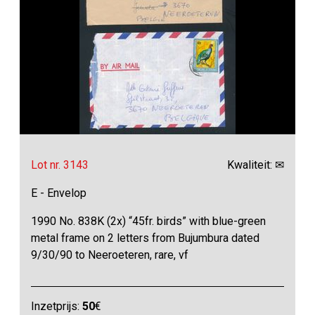
Lot nr. 3143
Kwaliteit: ✉
E - Envelop
1990 No. 838K (2x) “45fr. birds” with blue-green
metal frame on 2 letters from Bujumbura dated
9/30/90 to Neeroeteren, rare, vf
Inzetprijs:
50
€