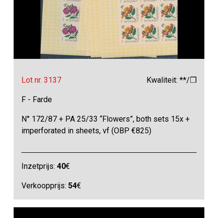
Lot nr. 3137
Kwaliteit: **/❒
F - Farde
N° 172/87 + PA 25/33 “Flowers”, both sets 15x +
imperforated in sheets, vf (OBP €825)
Inzetprijs:
40
€
Verkoopprijs:
54
€