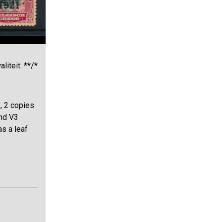
liteit: **/*
”, 2 copies
and V3
as a leaf