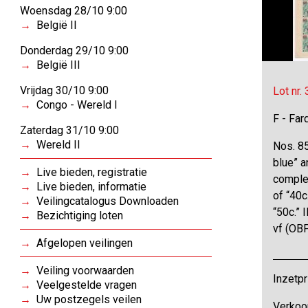
Woensdag 28/10 9:00
België II
Donderdag 29/10 9:00
België III
Vrijdag 30/10 9:00
Lot nr.
Congo - Wereld I
F - Far
Zaterdag 31/10 9:00
Wereld II
Nos. 85
blue” a
Live bieden, registratie
comple
Live bieden, informatie
of “40c
Veilingcatalogus Downloaden
“50c.” 
Bezichtiging loten
vf (OB
Afgelopen veilingen
Veiling voorwaarden
Inzetpr
Veelgestelde vragen
Uw postzegels veilen
Verkoo