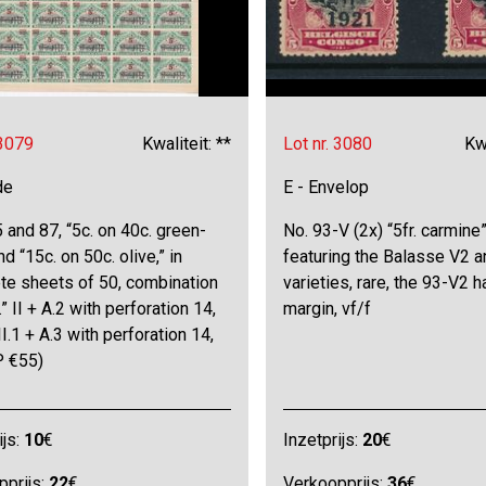
 3079
Kwaliteit: **
Lot nr. 3080
Kwa
de
E - Envelop
 and 87, “5c. on 40c. green-
No. 93-V (2x) “5fr. carmine
nd “15c. on 50c. olive,” in
featuring the Balasse V2 
te sheets of 50, combination
varieties, rare, the 93-V2 h
.” II + A.2 with perforation 14,
margin, vf/f
III.1 + A.3 with perforation 14,
P €55)
ijs:
10
€
Inzetprijs:
20
€
pprijs:
22
€
Verkoopprijs:
36
€