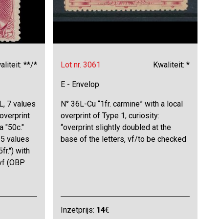
liteit: **/*
Lot nr. 3061
Kwaliteit: *
E - Envelop
, 7 values
N° 36L-Cu “1fr. carmine” with a local
 overprint
overprint of Type 1, curiosity:
 "50c."
“overprint slightly doubled at the
 5 values
base of the letters, vf/to be checked
 5fr.") with
 vf (OBP
Inzetprijs:
14
€