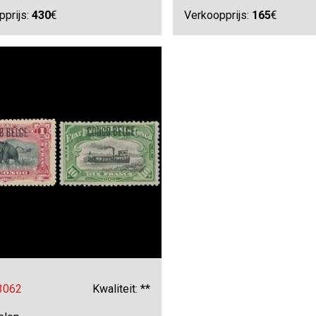
pprijs:
430
€
Verkoopprijs:
165
€
 3062
Kwaliteit: **