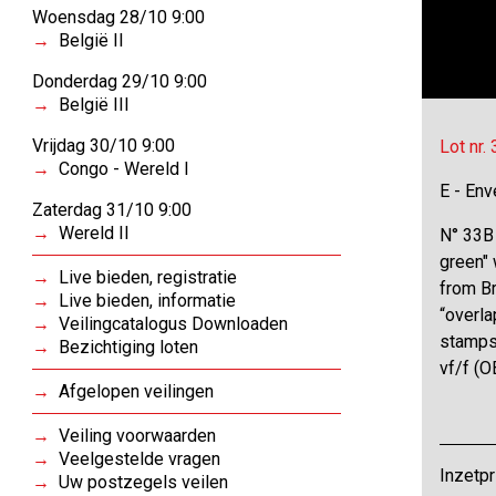
Woensdag 28/10 9:00
België II
Donderdag 29/10 9:00
België III
Vrijdag 30/10 9:00
Lot nr.
Congo - Wereld I
E - Env
Zaterdag 31/10 9:00
Wereld II
N° 33B 
green"
Live bieden, registratie
from Br
Live bieden, informatie
“overla
Veilingcatalogus Downloaden
stamps 
Bezichtiging loten
vf/f (
Afgelopen veilingen
Veiling voorwaarden
Veelgestelde vragen
Inzetpr
Uw postzegels veilen