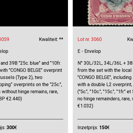
 3059
Kwaliteit: **
Lot nr. 3060
Kwa
elop
E - Envelop
and 39B "25c. blue" and "10fr.
N° 30L/32L, 34L/36L + 38L
 with "CONGO BELGE" overprint
from the set with the local
ussels (Type 2), two
"CONGO BELGE", including a
pping” overprints on the "25c.",
with a double L2 overprint,
without hinge remains, rare,
("5c.", "10c.", "15c.", "1fr." et
OBP €2.440)
no hinge remainders, rare,
€1.032)
ijs:
300
€
Inzetprijs:
150
€