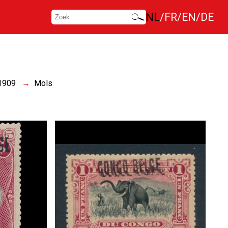
NL
FR
EN
DE
 1909
Mols