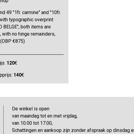
elop
nd 49 "1fr. carmine" and "10fr.
with typographic overprint
 BELGE", both items are
 with no hinge remainders,
f (OBP €875)
ijs:
120
€
pprijs:
140
€
De winkel is open
van maandag tot en met vrijdag,
van 10.00 tot 17.00,
Schattingen en aankoop zijn zonder afspraak op dinsdag 