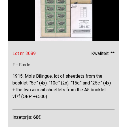
Lot nr. 3089
Kwaliteit: **
F - Farde
1915, Mols Bilingue, lot of sheetlets from the
booklet: “5c.” (4x), “10c.” (2x), “15c.” and “25c.” (4x)
+ the two airmail sheetlets from the A5 booklet,
vf/f (OBP +€500)
Inzetprijs:
60
€