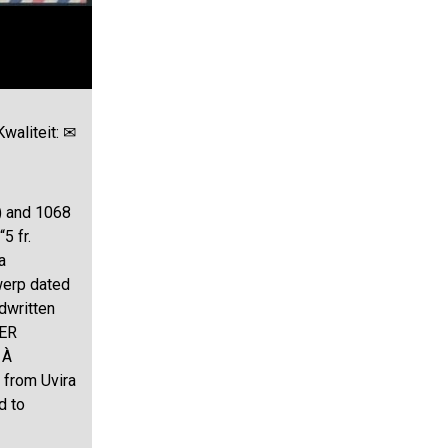
Kwaliteit: ✉
) and 1068
5 fr.
a
werp dated
ndwritten
SER
 À
 from Uvira
d to