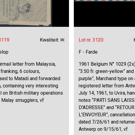
 3119
Kwaliteit: ✉
Lot nr. 3120
elop
F - Farde
rmail letter from Malaysia,
1961 Belgium N° 1029 (2x
franking, 6 colours,
“3.50 fr. green-yellow” and “
sed to Matadi and forwarded
purple”, Marchand type on 
a, containing very interesting
registered letter from Ant
l on British military operations
July 14, 1961, to Uvira, ha
t Malay smugglers, vf
notes “PARTI SANS LAIS
D'ADRESSE” and “RETOUR
L'ENVOYEUR”, cancellation
dated 7/26/61 and returne
Antwerp on 9/15/61, vf