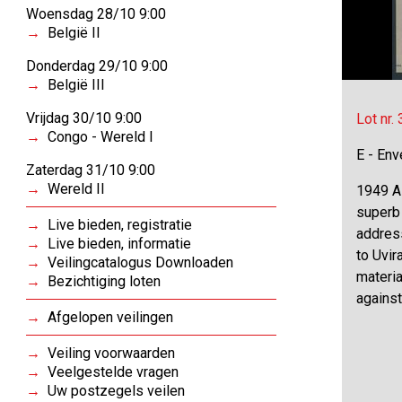
Woensdag 28/10 9:00
België II
Donderdag 29/10 9:00
België III
Vrijdag 30/10 9:00
Lot nr.
Congo - Wereld I
E - Env
Zaterdag 31/10 9:00
Wereld II
1949 Ai
superb 
Live bieden, registratie
addres
Live bieden, informatie
to Uvir
Veilingcatalogus Downloaden
materia
Bezichtiging loten
agains
Afgelopen veilingen
Veiling voorwaarden
Veelgestelde vragen
Uw postzegels veilen