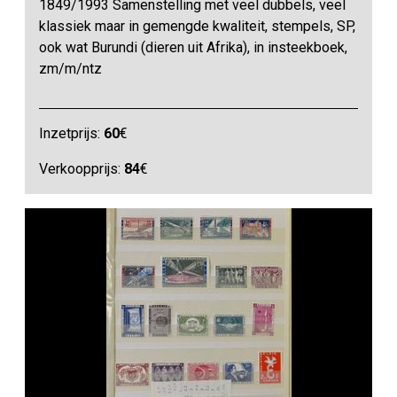
1849/1993 Samenstelling met veel dubbels, veel
klassiek maar in gemengde kwaliteit, stempels, SP,
ook wat Burundi (dieren uit Afrika), in insteekboek,
zm/m/ntz
Inzetprijs:
60
€
Verkoopprijs:
84
€