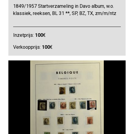
1849/1957 Startverzameling in Davo album, w.o.
klassiek, reeksen, BL 31 **, SP, BZ, TX, zm/m/ntz
Inzetprijs:
100
€
Verkoopprijs:
100
€