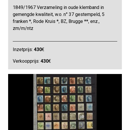
1849/1967 Verzameling in oude klemband in
gemengde kwaliteit, w.o. n° 37 gestempeld, 5
franken *, Rode Kruis *, BZ, Brugge **, enz.,
zm/m/ntz
Inzetprijs:
430
€
Verkoopprijs:
430
€