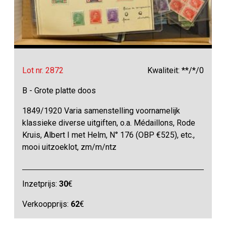
Lot nr. 2872
Kwaliteit: **/*/0
B - Grote platte doos
1849/1920 Varia samenstelling voornamelijk
klassieke diverse uitgiften, o.a. Médaillons, Rode
Kruis, Albert I met Helm, N° 176 (OBP €525), etc.,
mooi uitzoeklot, zm/m/ntz
Inzetprijs:
30
€
Verkoopprijs:
62
€