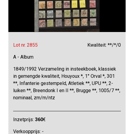
Lot nr. 2855
Kwaliteit: **/*/0
A - Album
1849/1992 Verzameling in insteekboek, klassiek
in gemengde kwaliteit, Houyoux *, 1° Orval *, 301
**, Infanterie gestempeld, Atletiek **, UPU **, 2-
luiken **, Breendonk I en II **, Brugge **, 1005/7 **,
nominaal, zm/m/ntz
Inzetprijs:
360
€
Verkoopprijs: -