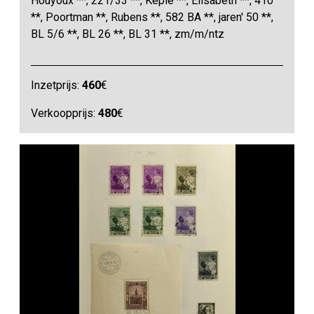
Houyoux **, 221/33 **, Kepie **, Elisabeth **, 410
**, Poortman **, Rubens **, 582 BA **, jaren' 50 **,
BL 5/6 **, BL 26 **, BL 31 **, zm/m/ntz
Inzetprijs:
460
€
Verkoopprijs:
480
€