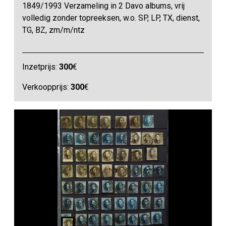
1849/1993 Verzameling in 2 Davo albums, vrij
volledig zonder topreeksen, w.o. SP, LP, TX, dienst,
TG, BZ, zm/m/ntz
Inzetprijs:
300
€
Verkoopprijs:
300
€