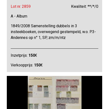
Lot nr. 2859
Kwaliteit: **/*/0
A - Album
1849/2008 Samenstelling dubbels in 3
insteekboeken, overwegend gestempeld, w.o. P.3-
Andennes op n° 1, SP, zm/m/ntz
Inzetprijs:
150
€
Verkoopprijs:
150
€