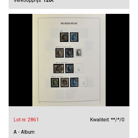
Verkoopprijs:
120
€
Lot nr. 2861
Kwaliteit: **/*/0
A - Album