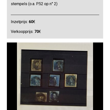
stempels (o.a. P.52 op n° 2)
Inzetprijs:
60
€
Verkoopprijs:
70
€