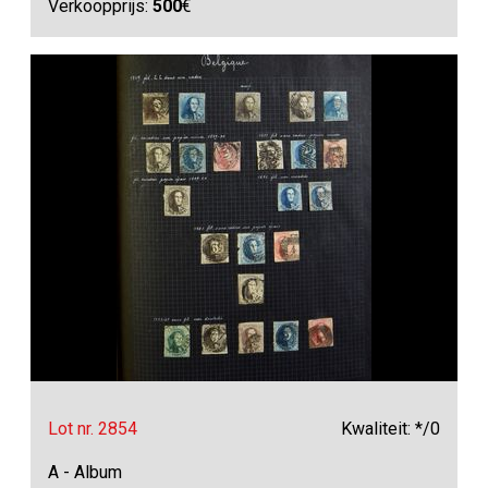
Verkoopprijs:
500
€
Lot nr. 2854
Kwaliteit: */0
A - Album