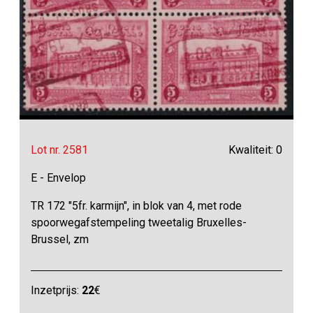
Lot nr. 2581
Kwaliteit: 0
E - Envelop
TR 172 "5fr. karmijn", in blok van 4, met rode
spoorwegafstempeling tweetalig Bruxelles-
Brussel, zm
Inzetprijs:
22
€