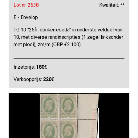
Lot nr. 2638
Kwaliteit: **
E - Envelop
TG 10 "25fr. donkerreseda" in onderste veldeel van
10, met diverse randinscripties (1 zegel linksonder
met plooi), zm/m (OBP €2.100)
Inzetprijs:
180
€
Verkoopprijs:
220
€