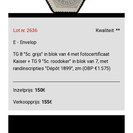
Lot nr. 2636
Kwaliteit: **
E - Envelop
TG 8 "5c. grijs" in blok van 4 met fotocertificaat
Kaiser + TG 9 "5c. roodoker" in blok van 7, met
randinscripties "Dépôt 1899", zm (OBP €1.575)
Inzetprijs:
150
€
Verkoopprijs:
155
€