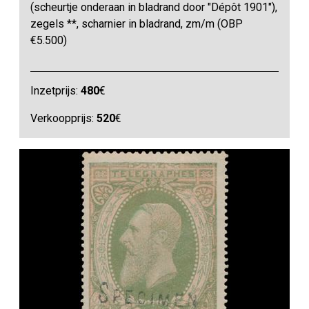
(scheurtje onderaan in bladrand door "Dépôt 1901"),
zegels **, scharnier in bladrand, zm/m (OBP
€5.500)
Inzetprijs:
480
€
Verkoopprijs:
520
€