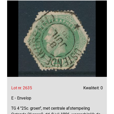
Lot nr. 2635
Kwaliteit: 0
E - Envelop
TG 4 "25c. groen", met centrale afstempeling