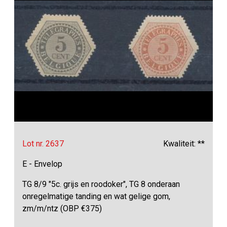
Lot nr. 2637
Kwaliteit: **
E - Envelop
TG 8/9 "5c. grijs en roodoker", TG 8 onderaan
onregelmatige tanding en wat gelige gom,
zm/m/ntz (OBP €375)