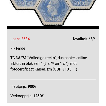
Lot nr. 2634
Kwaliteit: **/*
F - Farde
TG 3A/7A "Volledige reeks", dun papier, aniline
inkten, in blok van 4 (3 x ** en 1 x *), met
fotocertificaat Kaiser, zm (OBP €10.311)
Inzetprijs:
900
€
Verkoopprijs:
1250
€