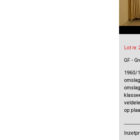
Lot nr.
GF - Gr
1960/1
omslag
omslag
klassee
veldele
op plaa
Inzetpr