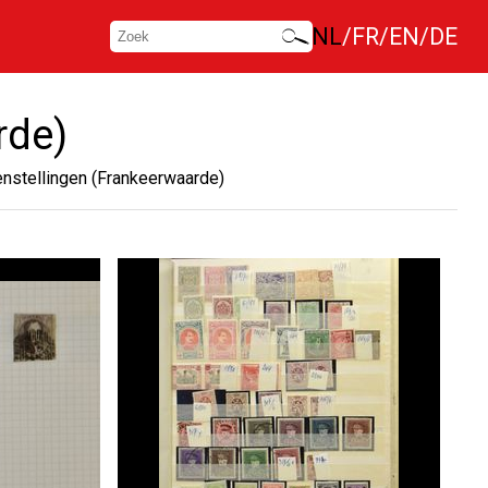
NL
FR
EN
DE
rde)
nstellingen (Frankeerwaarde)