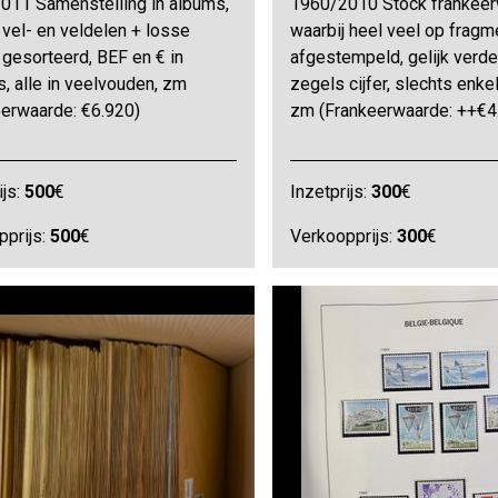
011 Samenstelling in albums,
1960/2010 Stock frankeer
 vel- en veldelen + losse
waarbij heel veel op fragm
gesorteerd, BEF en € in
afgestempeld, gelijk verd
, alle in veelvouden, zm
zegels cijfer, slechts enkel
eerwaarde: €6.920)
zm (Frankeerwaarde: ++€4
ijs:
500
€
Inzetprijs:
300
€
pprijs:
500
€
Verkoopprijs:
300
€