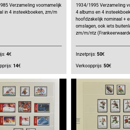
985 Verzameling voornamelijk
1934/1995 Verzameling vo
al in 4 insteekboeken, zm/m
4 albums en 4 insteekboek
hoofdzakelijk nominaal + 
omslagen, ook iets buitenl
zm/m/ntz (Frankeerwaarde
ijs:
4
€
Inzetprijs:
50
€
pprijs:
14
€
Verkoopprijs:
50
€