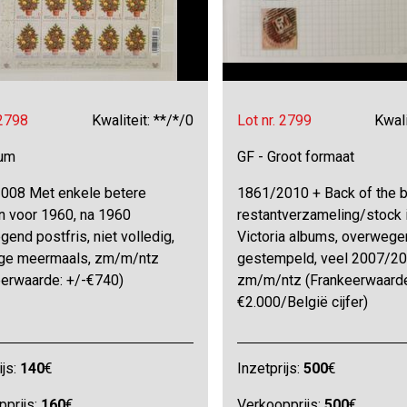
 2798
Kwaliteit: **/*/0
Lot nr. 2799
Kwali
bum
GF - Groot formaat
008 Met enkele betere
1861/2010 + Back of the b
n voor 1960, na 1960
restantverzameling/stock 
end postfris, niet volledig,
Victoria albums, overwege
e meermaals, zm/m/ntz
gestempeld, veel 2007/20
eerwaarde: +/-€740)
zm/m/ntz (Frankeerwaarde
€2.000/België cijfer)
ijs:
140
€
Inzetprijs:
500
€
pprijs:
160
€
Verkoopprijs:
500
€