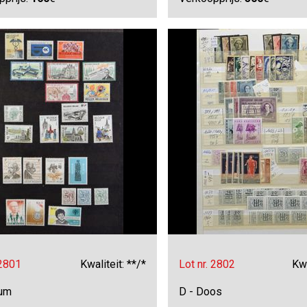
 2801
Kwaliteit: **/*
Lot nr. 2802
Kwa
bum
D - Doos