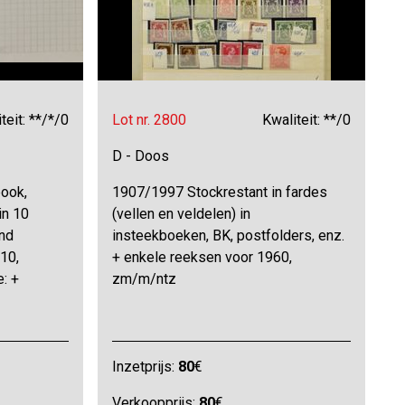
teit: **/*/0
Lot nr. 2800
Kwaliteit: **/0
D - Doos
ook,
1907/1997 Stockrestant in fardes
in 10
(vellen en veldelen) in
nd
insteekboeken, BK, postfolders, enz.
10,
+ enkele reeksen voor 1960,
: +
zm/m/ntz
Inzetprijs:
80
€
Verkoopprijs:
80
€