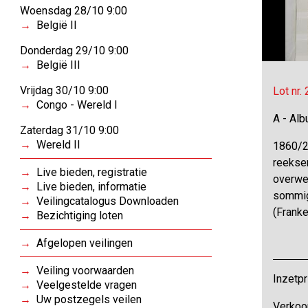
Woensdag 28/10 9:00
België II
Donderdag 29/10 9:00
België III
Vrijdag 30/10 9:00
Lot nr.
Congo - Wereld I
A - Al
Zaterdag 31/10 9:00
Wereld II
1860/2
reekse
Live bieden, registratie
overweg
Live bieden, informatie
sommig
Veilingcatalogus Downloaden
(Frank
Bezichtiging loten
Afgelopen veilingen
Veiling voorwaarden
Inzetpr
Veelgestelde vragen
Uw postzegels veilen
Verkoo