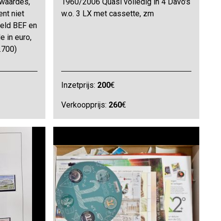
waardes,
1960/2006 Quasi volledig in 4 Davo's
ent niet
w.o. 3 LX met cassette, zm
eeld BEF en
e in euro,
.700)
Inzetprijs:
200
€
Verkoopprijs:
260
€