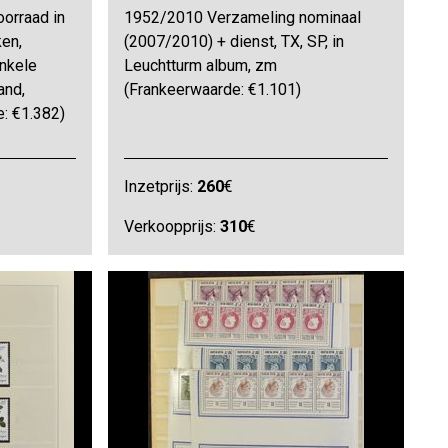
orraad in
1952/2010 Verzameling nominaal
en,
(2007/2010) + dienst, TX, SP, in
enkele
Leuchtturm album, zm
and,
(Frankeerwaarde: €1.101)
: €1.382)
Inzetprijs:
260
€
Verkoopprijs:
310
€