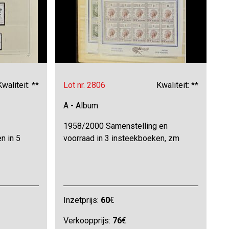
Kwaliteit: **
Lot nr. 2806
Kwaliteit: **
A - Album
1958/2000 Samenstelling en
n in 5
voorraad in 3 insteekboeken, zm
Inzetprijs:
60
€
Verkoopprijs:
76
€