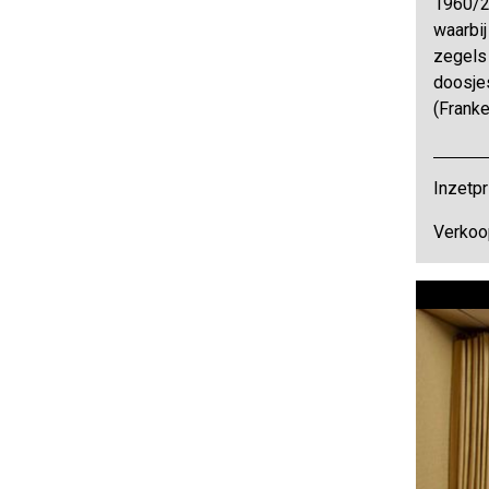
1960/2
waarbij
zegels 
doosjes
(Frank
Inzetpr
Verkoo