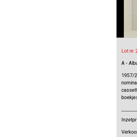
Lot nr.
A - Al
1957/2
nomina
cassett
boekje
Inzetpr
Verkoo