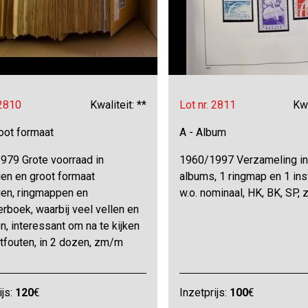
 2810
Kwaliteit: **
Lot nr. 2811
Kwa
oot formaat
A - Album
979 Grote voorraad in
1960/1997 Verzameling in
en en groot formaat
albums, 1 ringmap en 1 in
en, ringmappen en
w.o. nominaal, HK, BK, SP, 
rboek, waarbij veel vellen en
n, interessant om na te kijken
tfouten, in 2 dozen, zm/m
ijs:
120
€
Inzetprijs:
100
€