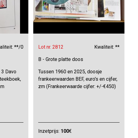
liteit: **/0
Lot nr. 2812
Kwaliteit: **
B - Grote platte doos
 3 Davo
Tussen 1960 en 2025, doosje
steekboek,
frankeerwaarden BEF, euro's en cijfer,
zm
zm (Frankeerwaarde cijfer: +/-€450)
Inzetprijs:
100
€