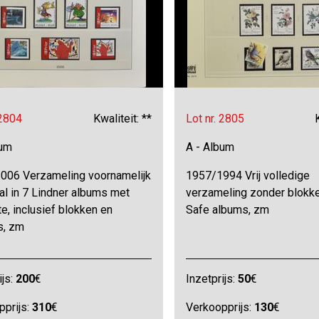
 2804
Kwaliteit: **
Lot nr. 2805
bum
A - Album
006 Verzameling voornamelijk
1957/1994 Vrij volledige
al in 7 Lindner albums met
verzameling zonder blokke
e, inclusief blokken en
Safe albums, zm
s, zm
ijs:
200
€
Inzetprijs:
50
€
pprijs:
310
€
Verkoopprijs:
130
€