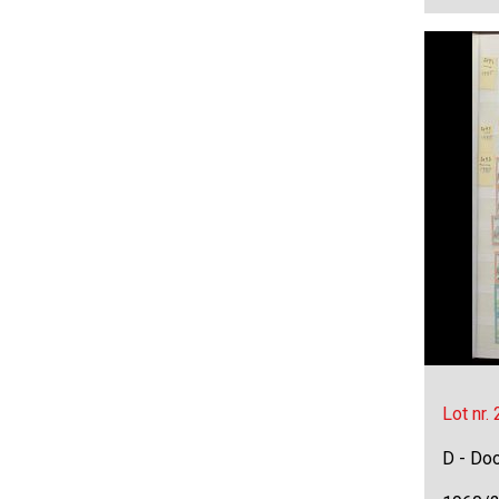
Lot nr.
D - Do