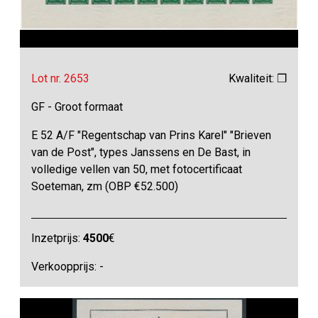
Lot nr. 2653
Kwaliteit: ❒
GF - Groot formaat
E 52 A/F "Regentschap van Prins Karel" "Brieven
van de Post", types Janssens en De Bast, in
volledige vellen van 50, met fotocertificaat
Soeteman, zm (OBP €52.500)
Inzetprijs:
4500
€
Verkoopprijs: -