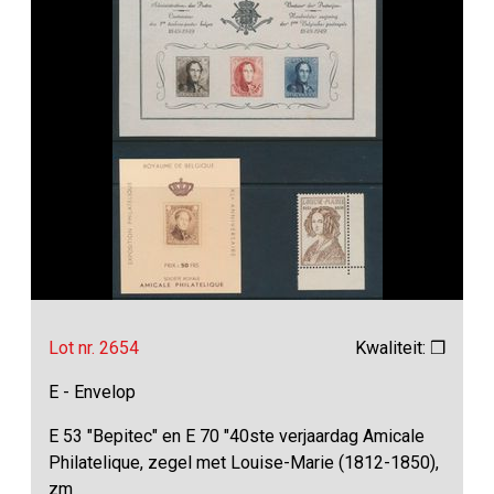
Lot nr. 2654
Kwaliteit: ❒
E - Envelop
E 53 "Bepitec" en E 70 "40ste verjaardag Amicale
Philatelique, zegel met Louise-Marie (1812-1850),
zm