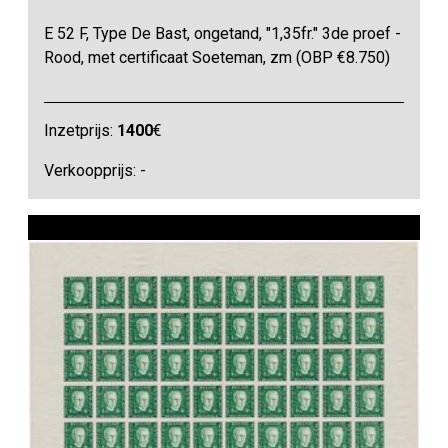
E 52 F, Type De Bast, ongetand, "1,35fr." 3de proef -
Rood, met certificaat Soeteman, zm (OBP €8.750)
Inzetprijs:
1400
€
Verkoopprijs: -