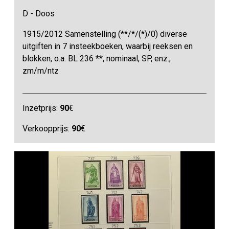
D - Doos
1915/2012 Samenstelling (**/*/(*)/0) diverse
uitgiften in 7 insteekboeken, waarbij reeksen en
blokken, o.a. BL 236 **, nominaal, SP, enz.,
zm/m/ntz
Inzetprijs:
90
€
Verkoopprijs:
90
€