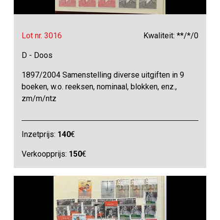
Lot nr. 3016
Kwaliteit: **/*/0
D - Doos
1897/2004 Samenstelling diverse uitgiften in 9
boeken, w.o. reeksen, nominaal, blokken, enz.,
zm/m/ntz
Inzetprijs:
140
€
Verkoopprijs:
150
€