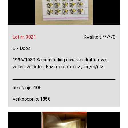
Lot nr. 3021
Kwaliteit: **/*/0
D - Doos
1996/1980 Samenstelling diverse uitgiften, w.o.
vellen, veldelen, Buzin, preo's, enz., zm/m/ntz
Inzetprijs:
40
€
Verkoopprijs:
135
€