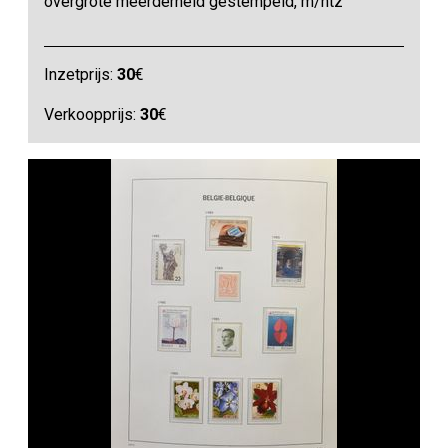
overgrote meerderheid gestempeld, m/ntz
Inzetprijs:
30
€
Verkoopprijs:
30
€