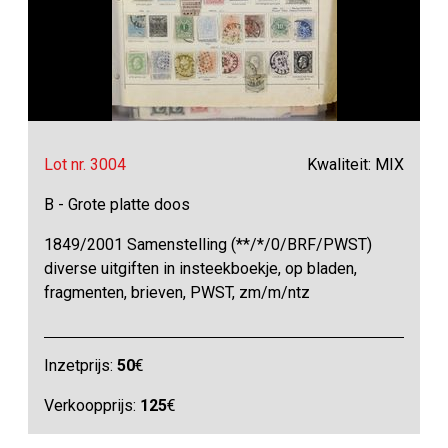
Lot nr. 3004
Kwaliteit: MIX
B - Grote platte doos
1849/2001 Samenstelling (**/*/0/BRF/PWST)
diverse uitgiften in insteekboekje, op bladen,
fragmenten, brieven, PWST, zm/m/ntz
Inzetprijs:
50
€
Verkoopprijs:
125
€