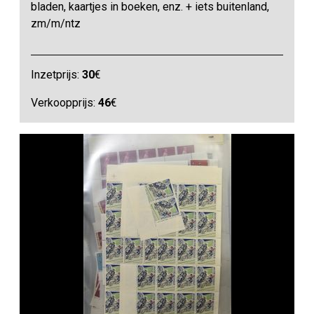
bladen, kaartjes in boeken, enz. + iets buitenland,
zm/m/ntz
Inzetprijs:
30
€
Verkoopprijs:
46
€