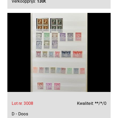
Verkoopprijs:
130
€
Lot nr. 3008
Kwaliteit: **/*/0
D - Doos