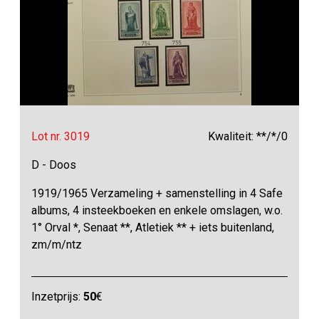
Lot nr. 3019
Kwaliteit: **/*/0
D - Doos
1919/1965 Verzameling + samenstelling in 4 Safe
albums, 4 insteekboeken en enkele omslagen, w.o.
1° Orval *, Senaat **, Atletiek ** + iets buitenland,
zm/m/ntz
Inzetprijs:
50
€