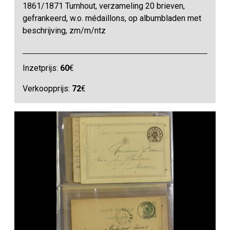
1861/1871 Turnhout, verzameling 20 brieven,
gefrankeerd, w.o. médaillons, op albumbladen met
beschrijving, zm/m/ntz
Inzetprijs:
60
€
Verkoopprijs:
72
€