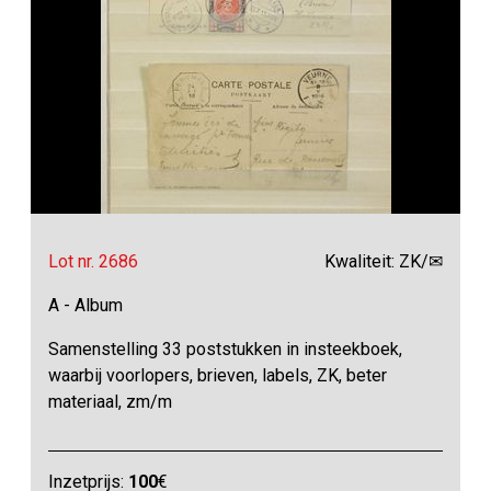
Lot nr. 2686
Kwaliteit: ZK/✉
A - Album
Samenstelling 33 poststukken in insteekboek,
waarbij voorlopers, brieven, labels, ZK, beter
materiaal, zm/m
Inzetprijs:
100
€