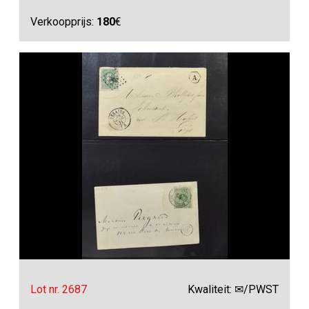
Verkoopprijs:
180
€
Lot nr. 2687
Kwaliteit: ✉/PWST