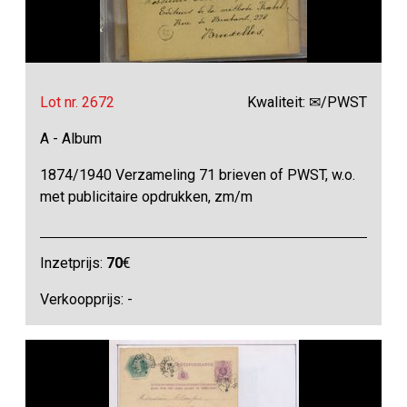
Lot nr. 2672
Kwaliteit: ✉/PWST
A - Album
1874/1940 Verzameling 71 brieven of PWST, w.o.
met publicitaire opdrukken, zm/m
Inzetprijs:
70
€
Verkoopprijs: -