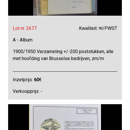
Lot nr. 2677
Kwaliteit: ✉/PWST
A - Album
1900/1950 Verzameling +/-200 poststukken, alle
met hoofding van Brusselse bedrijven, zm/m
Inzetprijs:
60
€
Verkoopprijs: -