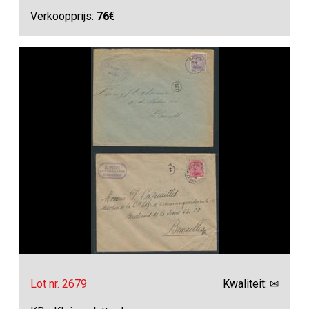
Verkoopprijs:
76
€
Lot nr. 2679
Kwaliteit: ✉