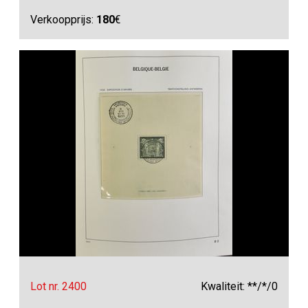
Verkoopprijs:
180
€
Lot nr. 2400
Kwaliteit: **/*/0