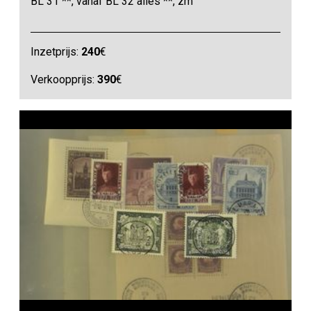
BL 31 **, vanaf BL 32 alles **, zm
Inzetprijs:
240
€
Verkoopprijs:
390
€