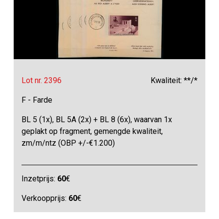
Lot nr. 2396
Kwaliteit: **/*
F - Farde
BL 5 (1x), BL 5A (2x) + BL 8 (6x), waarvan 1x
geplakt op fragment, gemengde kwaliteit,
zm/m/ntz (OBP +/-€1.200)
Inzetprijs:
60
€
Verkoopprijs:
60
€