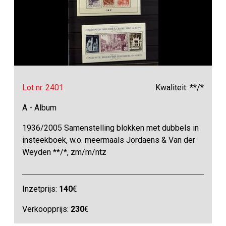
Lot nr. 2401
Kwaliteit: **/*
A - Album
1936/2005 Samenstelling blokken met dubbels in
insteekboek, w.o. meermaals Jordaens & Van der
Weyden **/*, zm/m/ntz
Inzetprijs:
140
€
Verkoopprijs:
230
€