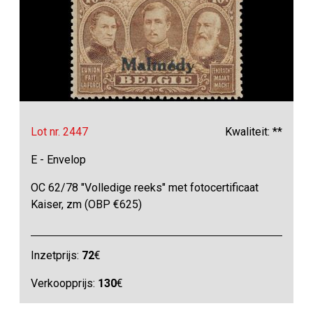
Lot nr. 2447
Kwaliteit: **
E - Envelop
OC 62/78 "Volledige reeks" met fotocertificaat
Kaiser, zm (OBP €625)
Inzetprijs:
72
€
Verkoopprijs:
130
€