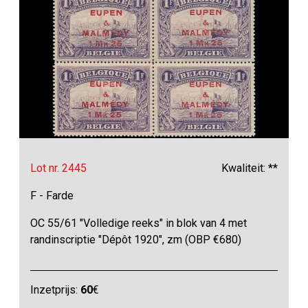
Lot nr. 2445
Kwaliteit: **
F - Farde
OC 55/61 "Volledige reeks" in blok van 4 met
randinscriptie "Dépôt 1920", zm (OBP €680)
Inzetprijs:
60
€