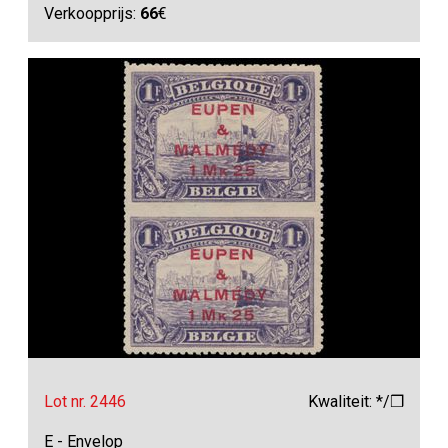
Verkoopprijs:
66
€
Lot nr. 2446
Kwaliteit: */❒
E - Envelop