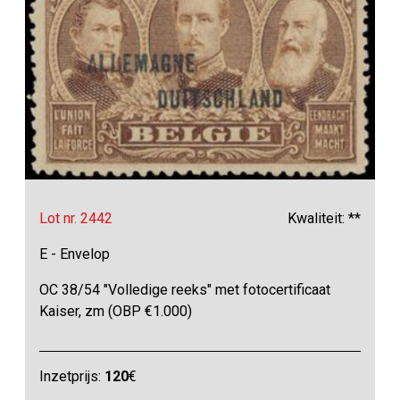
Lot nr. 2442
Kwaliteit: **
E - Envelop
OC 38/54 "Volledige reeks" met fotocertificaat
Kaiser, zm (OBP €1.000)
Inzetprijs:
120
€