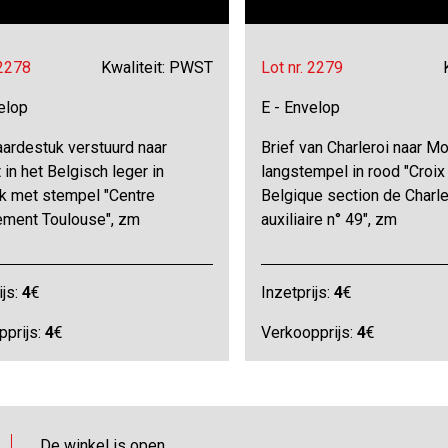
 2278
Kwaliteit: PWST
Lot nr. 2279
elop
E - Envelop
ardestuk verstuurd naar
Brief van Charleroi naar 
 in het Belgisch leger in
langstempel in rood "Croi
jk met stempel "Centre
Belgique section de Charle
ement Toulouse", zm
auxiliaire n° 49", zm
ijs:
4
€
Inzetprijs:
4
€
pprijs:
4
€
Verkoopprijs:
4
€
De winkel is open