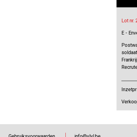
Lot nr.
E - Env
Postwa
soldaat
Frankri
Recrut
Inzetpr
Verkoo
Gebruiksvoorwaarden
info@vlvl.be