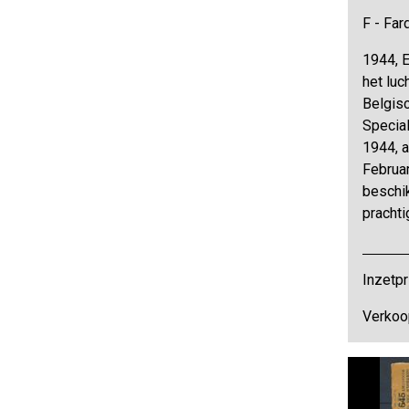
F - Far
1944, 
het luc
Belgis
Specia
1944, 
Februar
beschik
prachti
Inzetpr
Verkoop