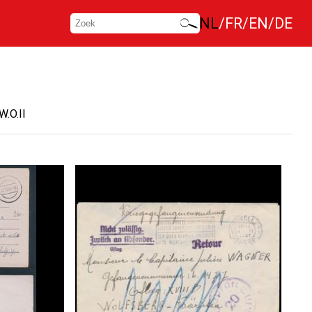
NL
FR
EN
DE
W.O.II