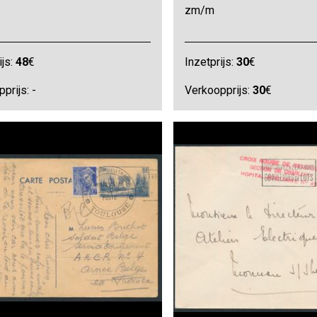
zm/m
ijs:
48
€
Inzetprijs:
30
€
prijs: -
Verkoopprijs:
30
€