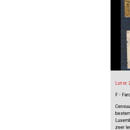
Lot nr.
F - Far
Censuur
bestem
Luxembu
zeer l