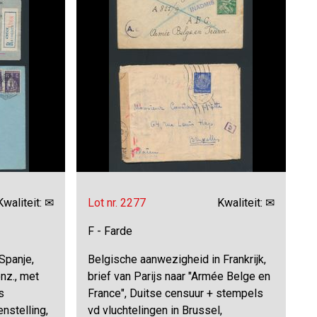
Kwaliteit: ✉
Lot nr. 2277
Kwaliteit: ✉
F - Farde
Spanje,
Belgische aanwezigheid in Frankrijk,
nz., met
brief van Parijs naar "Armée Belge en
s
France", Duitse censuur + stempels
enstelling,
vd vluchtelingen in Brussel,