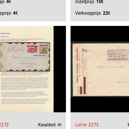
ijs:
4
€
Inzetprijs:
10
€
pprijs:
4
€
Verkoopprijs:
22
€
 2272
Kwaliteit: ✉
Lot nr. 2273