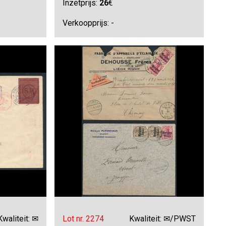
Inzetprijs:
26
€
Verkoopprijs: -
Kwaliteit: ✉
Lot nr. 2274
Kwaliteit: ✉/PWST