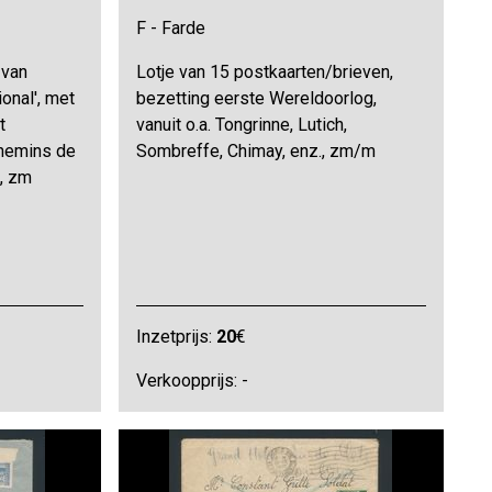
F - Farde
 van
Lotje van 15 postkaarten/brieven,
onal', met
bezetting eerste Wereldoorlog,
t
vanuit o.a. Tongrinne, Lutich,
Chemins de
Sombreffe, Chimay, enz., zm/m
, zm
Inzetprijs:
20
€
Verkoopprijs: -