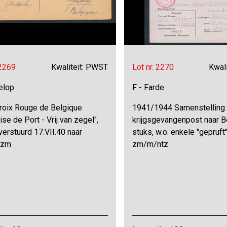
 2269
Kwaliteit: PWST
Lot nr. 2270
Kwal
elop
F - Farde
roix Rouge de Belgique
1941/1944 Samenstelling
ise de Port - Vrij van zegel",
krijgsgevangenpost naar Be
erstuurd 17.VII.40 naar
stuks, w.o. enkele "gepruft"
, zm
zm/m/ntz