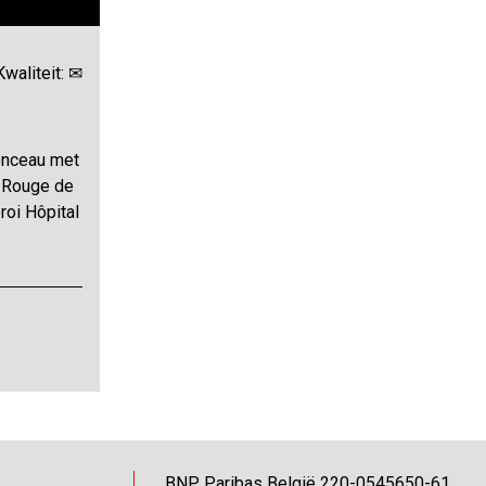
Kwaliteit: ✉
Monceau met
x Rouge de
roi Hôpital
BNP Paribas België 220-0545650-61