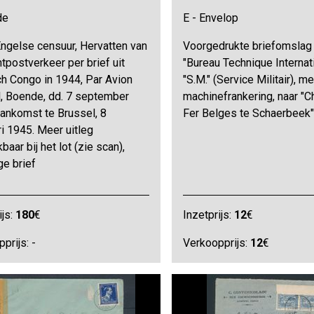
de
E - Envelop
Engelse censuur, Hervatten van
Voorgedrukte briefomslag
htpostverkeer per brief uit
"Bureau Technique Internati
ch Congo in 1944, Par Avion
"S.M." (Service Militair), me
l, Boende, dd. 7 september
machinefrankering, naar "
aankomst te Brussel, 8
Fer Belges te Schaerbeek"
i 1945. Meer uitleg
baar bij het lot (zie scan),
ge brief
ijs:
180
€
Inzetprijs:
12
€
prijs: -
Verkoopprijs:
12
€