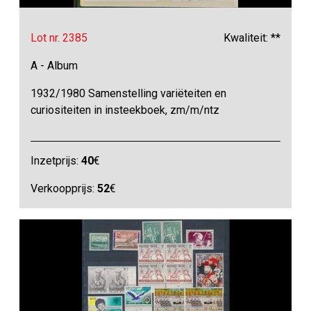
Lot nr. 2385
Kwaliteit: **
A - Album
1932/1980 Samenstelling variëteiten en
curiositeiten in insteekboek, zm/m/ntz
Inzetprijs:
40
€
Verkoopprijs:
52
€