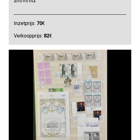
zm/m/ntz
Inzetprijs:
70
€
Verkoopprijs:
82
€