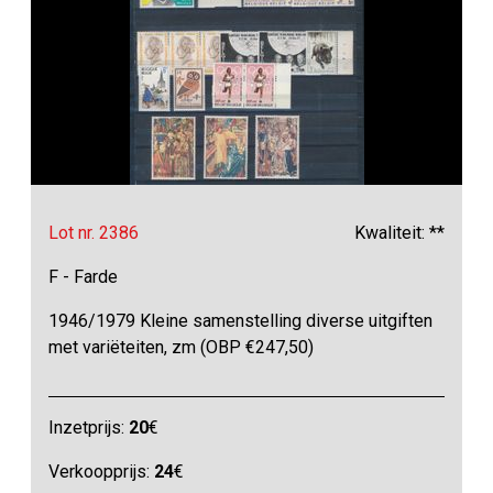
Lot nr. 2386
Kwaliteit: **
F - Farde
1946/1979 Kleine samenstelling diverse uitgiften
met variëteiten, zm (OBP €247,50)
Inzetprijs:
20
€
Verkoopprijs:
24
€