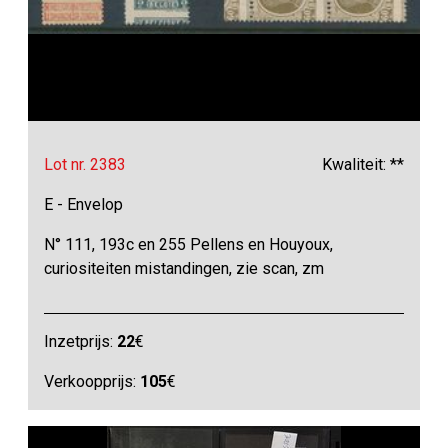
Lot nr. 2383
Kwaliteit: **
E - Envelop
N° 111, 193c en 255 Pellens en Houyoux,
curiositeiten mistandingen, zie scan, zm
Inzetprijs:
22
€
Verkoopprijs:
105
€