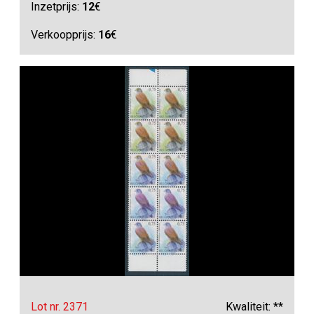
Inzetprijs:
12
€
Verkoopprijs:
16
€
Lot nr. 2371
Kwaliteit: **