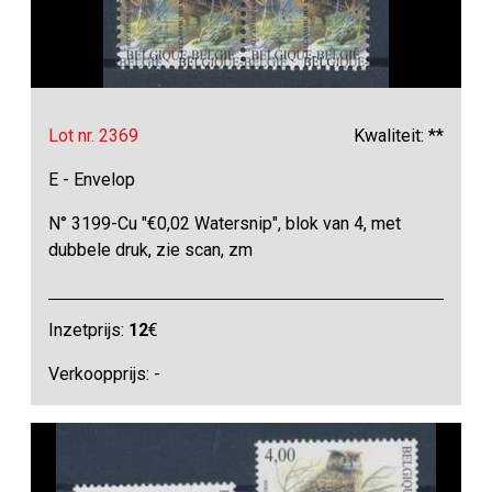
Lot nr. 2369
Kwaliteit: **
E - Envelop
N° 3199-Cu "€0,02 Watersnip", blok van 4, met
dubbele druk, zie scan, zm
Inzetprijs:
12
€
Verkoopprijs: -