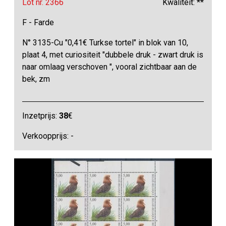
Lot nr. 2366
Kwaliteit: **
F - Farde
N° 3135-Cu "0,41€ Turkse tortel" in blok van 10,
plaat 4, met curiositeit "dubbele druk - zwart druk is
naar omlaag verschoven ", vooral zichtbaar aan de
bek, zm
Inzetprijs:
38
€
Verkoopprijs: -