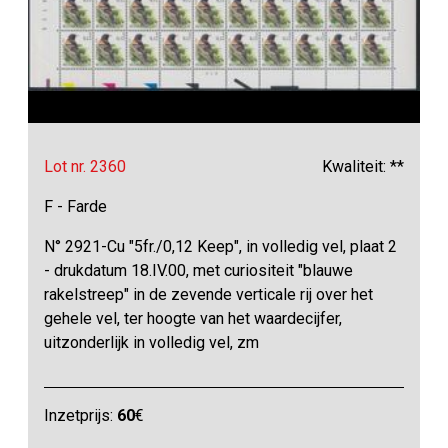
Lot nr. 2360
Kwaliteit: **
F - Farde
N° 2921-Cu "5fr./0,12 Keep", in volledig vel, plaat 2
- drukdatum 18.IV.00, met curiositeit "blauwe
rakelstreep" in de zevende verticale rij over het
gehele vel, ter hoogte van het waardecijfer,
uitzonderlijk in volledig vel, zm
Inzetprijs:
60
€