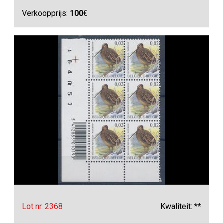
Verkoopprijs:
100
€
Lot nr. 2368
Kwaliteit: **