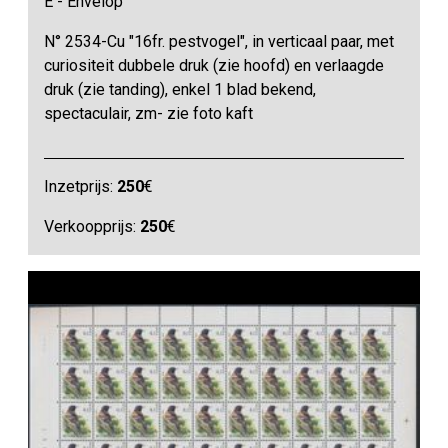
E - Envelop
N° 2534-Cu "16fr. pestvogel", in verticaal paar, met
curiositeit dubbele druk (zie hoofd) en verlaagde
druk (zie tanding), enkel 1 blad bekend,
spectaculair, zm- zie foto kaft
Inzetprijs:
250
€
Verkoopprijs:
250
€