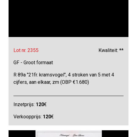
Lot nr. 2355
Kwaliteit: **
GF - Groot formaat
R 89a "21fr. kramsvogel", 4 stroken van 5 met 4
cijfers, aan elkaar, zm (OBP €1.680)
Inzetprijs:
120
€
Verkoopprijs:
120
€