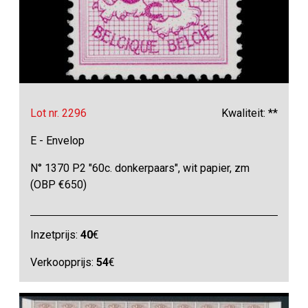
Lot nr. 2296
Kwaliteit: **
E - Envelop
N° 1370 P2 "60c. donkerpaars", wit papier, zm
(OBP €650)
Inzetprijs:
40
€
Verkoopprijs:
54
€