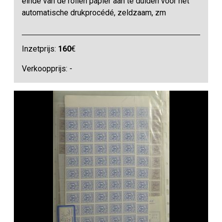
einde van de rollen papier aan te duiden voor het
automatische drukprocédé, zeldzaam, zm
Inzetprijs:
160
€
Verkoopprijs: -