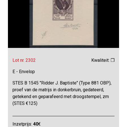
Lot nr. 2302
Kwaliteit: ❒
E - Envelop
STES B 1545 "Ridder J. Baptiste" (Type 881 OBP),
proef van de matrijs in donkerbruin, gedateerd,
getekend en geparafeerd met droogstempel, zm
(STES €125)
Inzetprijs:
40
€