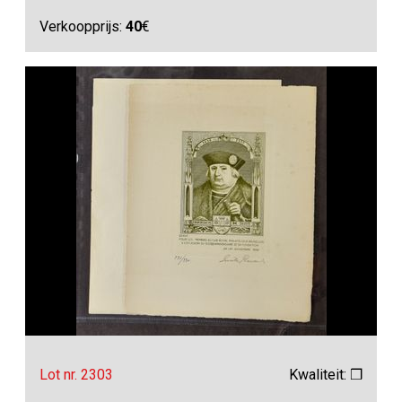
Verkoopprijs:
40
€
Lot nr. 2303
Kwaliteit: ❒