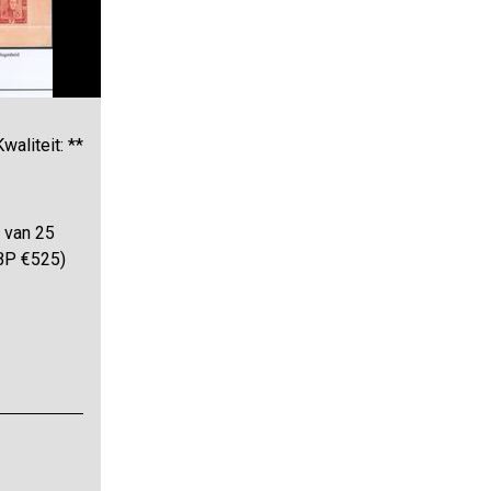
Kwaliteit: **
s van 25
BP €525)