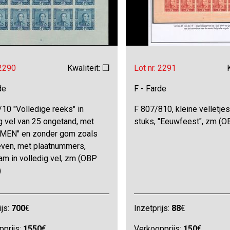
 2290
Kwaliteit: ❒
Lot nr. 2291
de
F - Farde
10 "Volledige reeks" in
F 807/810, kleine velletje
g vel van 25 ongetand, met
stuks, "Eeuwfeest", zm (O
MEN" en zonder gom zoals
even, met plaatnummers,
am in volledig vel, zm (OBP
)
ijs:
700
€
Inzetprijs:
88
€
pprijs:
1550
€
Verkoopprijs:
150
€