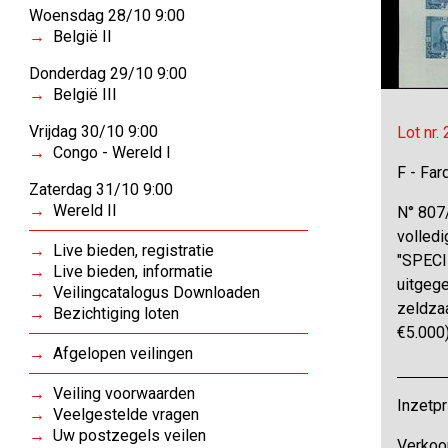
Woensdag 28/10 9:00
België II
Donderdag 29/10 9:00
België III
Vrijdag 30/10 9:00
Lot nr.
Congo - Wereld I
F - Far
Zaterdag 31/10 9:00
Wereld II
N° 807/
volledi
Live bieden, registratie
"SPECI
Live bieden, informatie
uitgeg
Veilingcatalogus Downloaden
zeldza
Bezichtiging loten
€5.000
Afgelopen veilingen
Veiling voorwaarden
Inzetpr
Veelgestelde vragen
Uw postzegels veilen
Verkoo