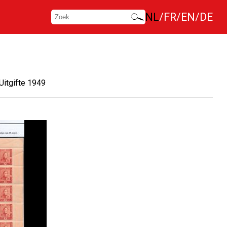
NL
FR
EN
DE
Uitgifte 1949