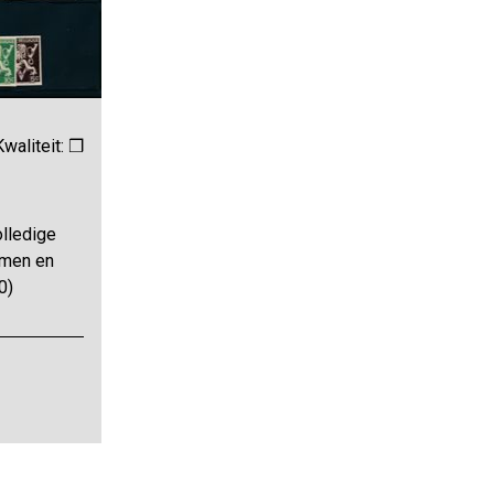
Kwaliteit: ❒
lledige
imen en
0)