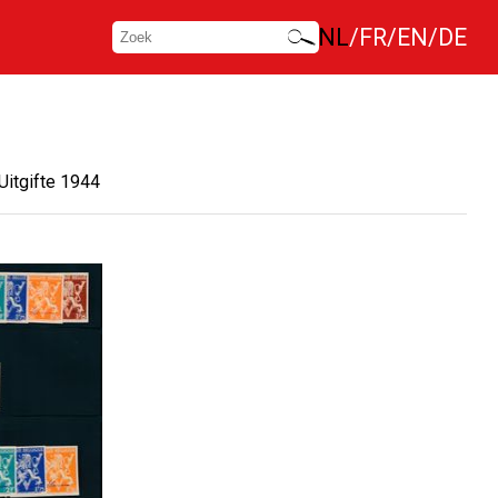
NL
FR
EN
DE
Uitgifte 1944