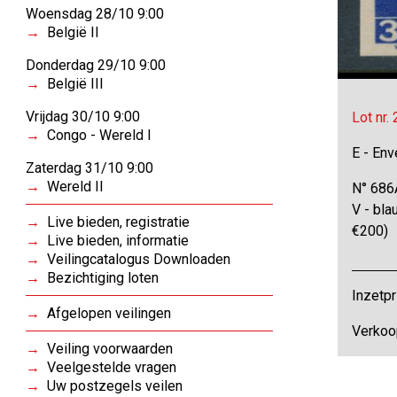
Woensdag 28/10 9:00
België II
Donderdag 29/10 9:00
België III
Vrijdag 30/10 9:00
Lot nr.
Congo - Wereld I
E - Env
Zaterdag 31/10 9:00
Wereld II
N° 686
V - bla
Live bieden, registratie
€200)
Live bieden, informatie
Veilingcatalogus Downloaden
Bezichtiging loten
Inzetpr
Afgelopen veilingen
Verkoo
Veiling voorwaarden
Veelgestelde vragen
Uw postzegels veilen