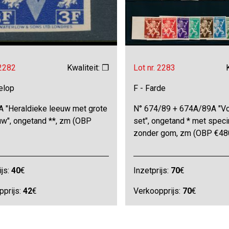
 2282
Kwaliteit: ❒
Lot nr. 2283
elop
F - Farde
A "Heraldieke leeuw met grote
N° 674/89 + 674A/89A "Vo
uw", ongetand **, zm (OBP
set", ongetand * met spec
zonder gom, zm (OBP €48
ijs:
40
€
Inzetprijs:
70
€
pprijs:
42
€
Verkoopprijs:
70
€