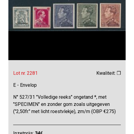
Lot nr. 2281
Kwaliteit: ❒
E - Envelop
N° 527/31 "Volledige reeks" ongetand *, met
"SPECIMEN" en zonder gom zoals uitgegeven
("2,50fr." met licht roestvlekje), zm/m (OBP €275)
Inzetprijs:
34
€