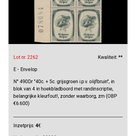
Lot nr. 2262
Kwaliteit: **
E - Envelop
N° 490Dr "40c. + 5c. grijsgroen i.p.v. olijfbruin", in
blok van 4 in hoekbladboord met randinscriptie,
belangrijke kleurfout!, zonder waarborg, zm (OBP
€6.600)
Inzetprijs:
4
€