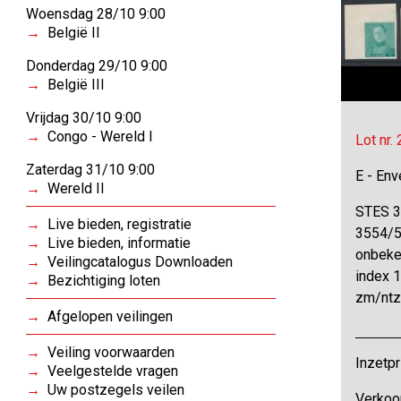
Woensdag 28/10 9:00
België II
Donderdag 29/10 9:00
België III
Vrijdag 30/10 9:00
Congo - Wereld I
Lot nr.
Zaterdag 31/10 9:00
E - Env
Wereld II
STES 3
Live bieden, registratie
3554/5
Live bieden, informatie
onbeken
Veilingcatalogus Downloaden
index 1
Bezichtiging loten
zm/nt
Afgelopen veilingen
Veiling voorwaarden
Inzetpr
Veelgestelde vragen
Uw postzegels veilen
Verkoop