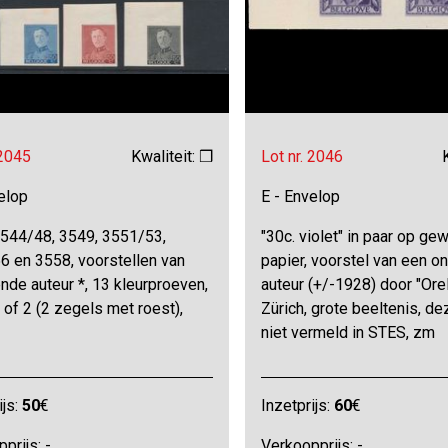
 2045
Kwaliteit: ❒
Lot nr. 2046
elop
E - Envelop
544/48, 3549, 3551/53,
"30c. violet" in paar op ge
6 en 3558, voorstellen van
papier, voorstel van een 
de auteur *, 13 kleurproeven,
auteur (+/-1928) door "Orel
 of 2 (2 zegels met roest),
Zürich, grote beeltenis, de
z
niet vermeld in STES, zm
ijs:
50
€
Inzetprijs:
60
€
prijs: -
Verkoopprijs: -