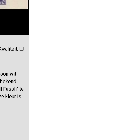
Kwaliteit: ❒
woon wit
onbekend
l Fussli" te
ze kleur is