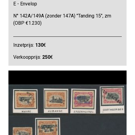
E - Envelop
N° 142A/149A (zonder 147A) "Tanding 15", zm
(OBP €1.230)
Inzetprijs:
130
€
Verkoopprijs:
250
€