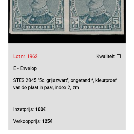
Lot nr. 1962
Kwaliteit: ❒
E - Envelop
STES 2845 "5c. grijszwart", ongetand *, kleurproef
van de plaat in paar, index 2, zm
Inzetprijs:
100
€
Verkoopprijs:
125
€