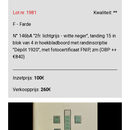
Lot nr. 1981
Kwaliteit: **
F - Farde
N° 146bA "2fr. lichtgrijs - witte neger", tanding 15 in
blok van 4 in hoekbladboord met randinscriptie
"Dépôt 1920", met fotocertificaat FNIP, zm (OBP ++
€840)
Inzetprijs:
100
€
Verkoopprijs:
260
€