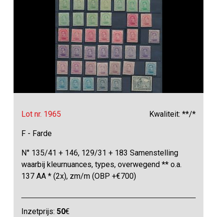
Lot nr. 1965
Kwaliteit: **/*
F - Farde
N° 135/41 + 146, 129/31 + 183 Samenstelling
waarbij kleurnuances, types, overwegend ** o.a.
137 AA * (2x), zm/m (OBP +€700)
Inzetprijs:
50
€