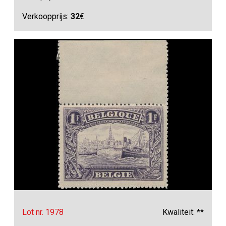
Verkoopprijs:
32
€
Lot nr. 1978
Kwaliteit: **