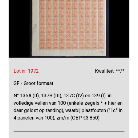
Lot nr. 1972
Kwaliteit: **/*
GF - Groot formaat
N° 135A (II), 137B (III), 137C (IV) en 139 (I), in
volledige vellen van 100 (enkele zegels * + hier en
daar gelost op tanding), waarbij plaatfouten ("1c." in
4 panelen van 100), zm/m (OBP €3.850)