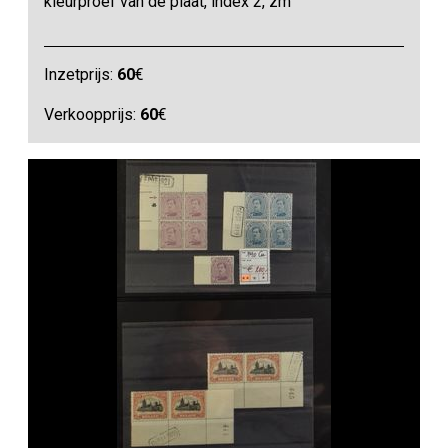
kleurproef van de plaat, index 2, zm
Inzetprijs:
60
€
Verkoopprijs:
60
€