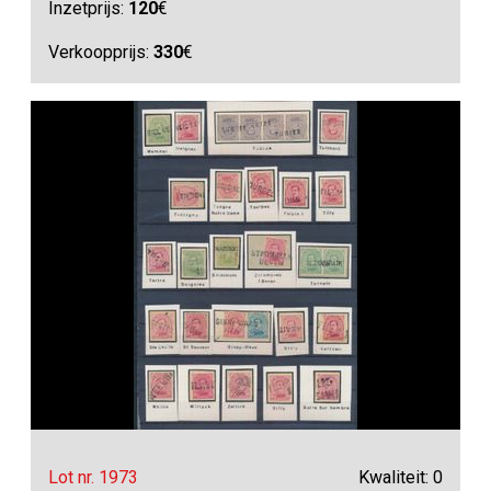
Inzetprijs:
120
€
Verkoopprijs:
330
€
Lot nr. 1973
Kwaliteit: 0