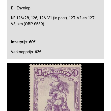
E - Envelop
N° 126/28, 126, 126-V1 (in paar), 127-V2 en 127-
V3, zm (OBP €539)
Inzetprijs:
60
€
Verkoopprijs:
62
€