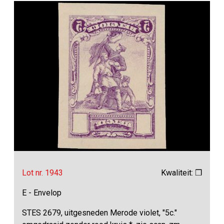
Lot nr. 1943
Kwaliteit: ❒
E - Envelop
STES 2679, uitgesneden Merode violet, "5c."