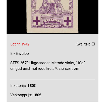
Lot nr. 1942
Kwaliteit: ❒
E - Envelop
STES 2679 Uitgesneden Merode violet, "10c."
omgedraaid met rood kruis *, zie scan, zm
Inzetprijs:
180
€
Verkoopprijs:
180
€