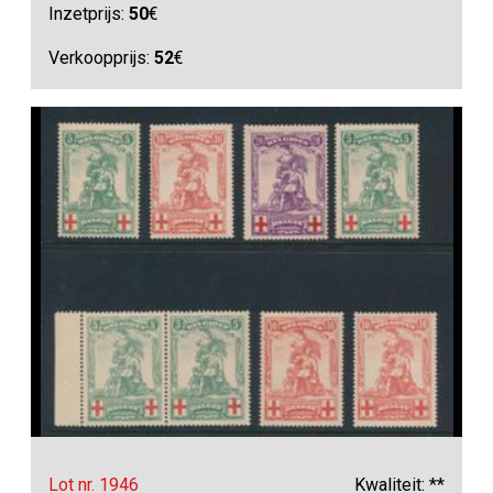
Inzetprijs:
50
€
Verkoopprijs:
52
€
Lot nr. 1946
Kwaliteit: **