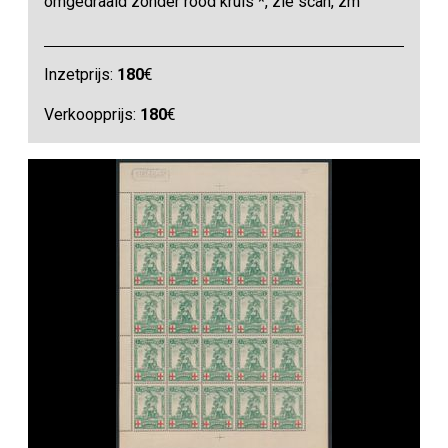
omgedraaid zonder rood kruis *, zie scan, zm
Inzetprijs:
180
€
Verkoopprijs:
180
€