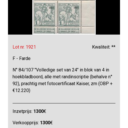
Lot nr. 1921
Kwaliteit: **
F - Farde
N° 84/107 "Volledige set van 24" in blok van 4 in
hoekbladboord, alle met randinscriptie (behalve n°
92), prachtig met fotocertificaat Kaiser, zm (OBP +
€12.220)
Inzetprijs:
1300
€
Verkoopprijs:
1300
€