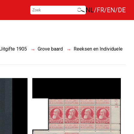
NL
FR
EN
DE
Uitgifte 1905
Grove baard
Reeksen en Individuele