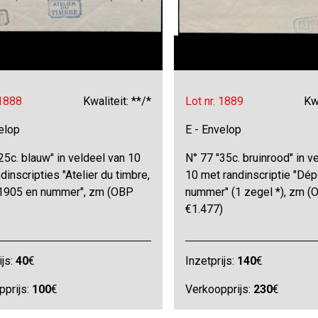
 1888
Kwaliteit: **/*
Lot nr. 1889
Kwa
elop
E - Envelop
25c. blauw" in veldeel van 10
N° 77 "35c. bruinrood" in v
dinscripties "Atelier du timbre,
10 met randinscriptie "Dé
1905 en nummer", zm (OBP
nummer" (1 zegel *), zm (
€1.477)
ijs:
40
€
Inzetprijs:
140
€
pprijs:
100
€
Verkoopprijs:
230
€