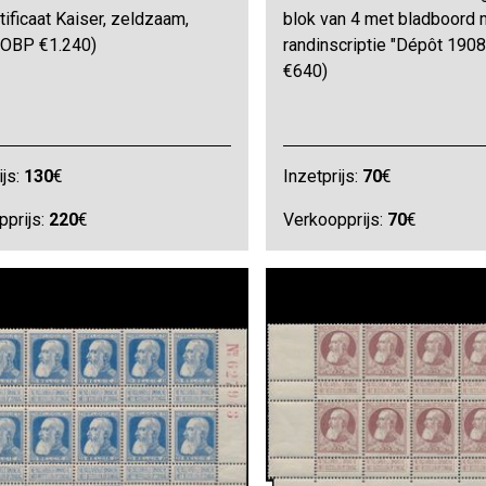
tificaat Kaiser, zeldzaam,
blok van 4 met bladboord 
OBP €1.240)
randinscriptie "Dépôt 190
€640)
ijs:
130
€
Inzetprijs:
70
€
pprijs:
220
€
Verkoopprijs:
70
€