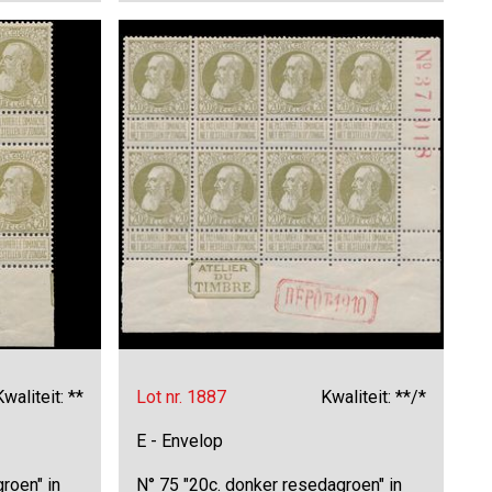
Kwaliteit: **
Lot nr. 1887
Kwaliteit: **/*
E - Envelop
roen" in
N° 75 "20c. donker resedagroen" in