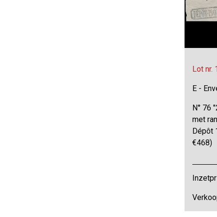
Lot nr.
E - Env
N° 76 "
met ran
Dépôt 
€468)
Inzetpr
Verkoo