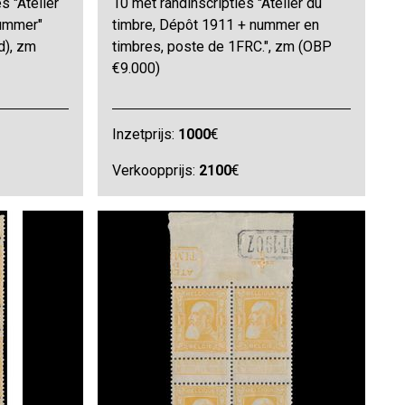
s "Atelier
10 met randinscripties "Atelier du
nummer"
timbre, Dépôt 1911 + nummer en
d), zm
timbres, poste de 1FRC.", zm (OBP
€9.000)
Inzetprijs:
1000
€
Verkoopprijs:
2100
€