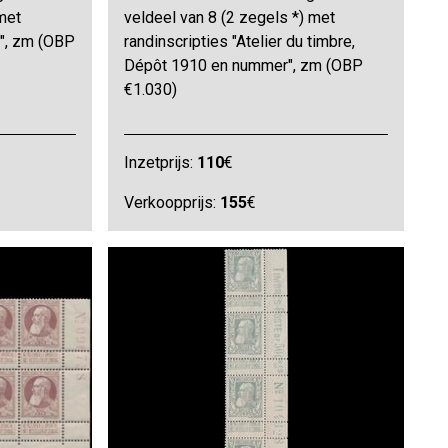
met
veldeel van 8 (2 zegels *) met
8", zm (OBP
randinscripties "Atelier du timbre,
Dépôt 1910 en nummer", zm (OBP
€1.030)
Inzetprijs:
110
€
Verkoopprijs:
155
€