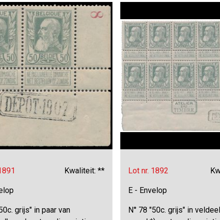
 1891
Kwaliteit: **
Lot nr. 1892
Kwa
elop
E - Envelop
50c. grijs" in paar van
N° 78 "50c. grijs" in veldee