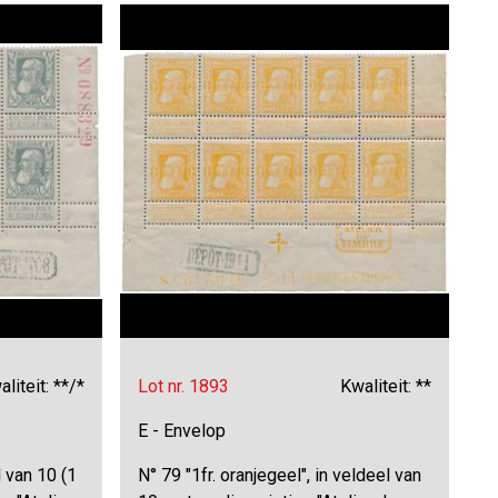
liteit: **/*
Lot nr. 1893
Kwaliteit: **
E - Envelop
l van 10 (1
N° 79 "1fr. oranjegeel", in veldeel van