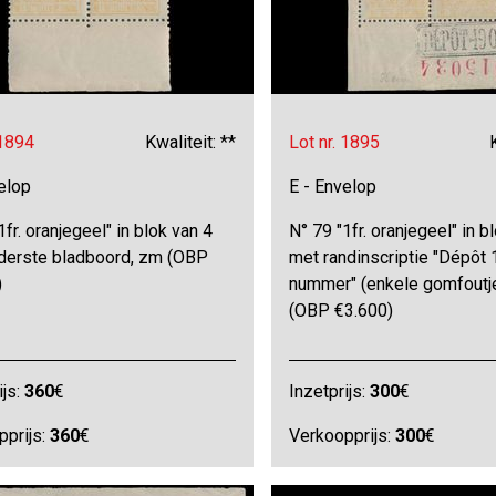
 1894
Kwaliteit: **
Lot nr. 1895
elop
E - Envelop
1fr. oranjegeel" in blok van 4
N° 79 "1fr. oranjegeel" in b
derste bladboord, zm (OBP
met randinscriptie "Dépôt
)
nummer" (enkele gomfoutj
(OBP €3.600)
ijs:
360
€
Inzetprijs:
300
€
pprijs:
360
€
Verkoopprijs:
300
€