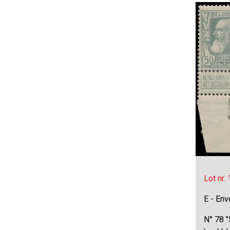
Lot nr.
E - Env
N° 78 "