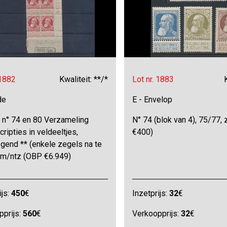
 1882
Kwaliteit: **/*
Lot nr. 1883
de
E - Envelop
 n° 74 en 80 Verzameling
N° 74 (blok van 4), 75/77,
cripties in veldeeltjes,
€400)
gend ** (enkele zegels na te
 zm/ntz (OBP €6.949)
ijs:
450
€
Inzetprijs:
32
€
pprijs:
560
€
Verkoopprijs:
32
€