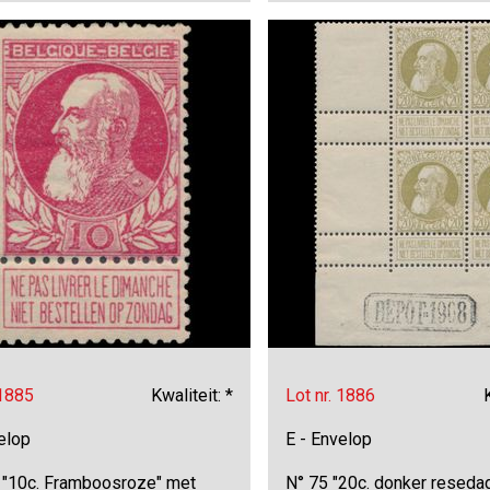
 1885
Kwaliteit: *
Lot nr. 1886
elop
E - Envelop
 "10c. Framboosroze" met
N° 75 "20c. donker resedag