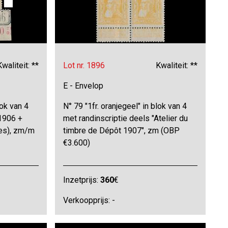
Kwaliteit: **
Lot nr. 1896
Kwaliteit: **
E - Envelop
lok van 4
N° 79 "1fr. oranjegeel" in blok van 4
 1906 +
met randinscriptie deels "Atelier du
es), zm/m
timbre de Dépôt 1907", zm (OBP
€3.600)
Inzetprijs:
360
€
Verkoopprijs: -