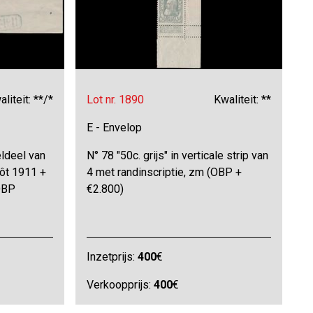
liteit: **/*
Lot nr. 1890
Kwaliteit: **
E - Envelop
eldeel van
N° 78 "50c. grijs" in verticale strip van
pôt 1911 +
4 met randinscriptie, zm (OBP +
OBP
€2.800)
Inzetprijs:
400
€
Verkoopprijs:
400
€