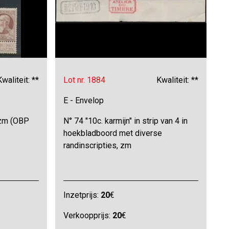
Kwaliteit: **
Lot nr. 1884
Kwaliteit: **
E - Envelop
 zm (OBP
N° 74 "10c. karmijn" in strip van 4 in
hoekbladboord met diverse
randinscripties, zm
Inzetprijs:
20
€
Verkoopprijs:
20
€