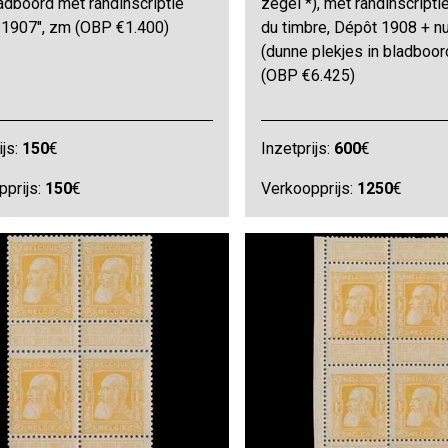
adboord met randinscriptie
zegel *), met randinscriptie
 1907", zm (OBP €1.400)
du timbre, Dépôt 1908 + 
(dunne plekjes in bladboor
(OBP €6.425)
ijs:
150
€
Inzetprijs:
600
€
pprijs:
150
€
Verkoopprijs:
1250
€