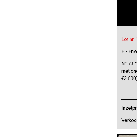
Lot nr.
E - Env
N° 79 "
met on
€3.600
Inzetpr
Verkoo