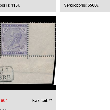
pprijs:
115
€
Verkoopprijs:
5500
€
 1804
Kwaliteit: **