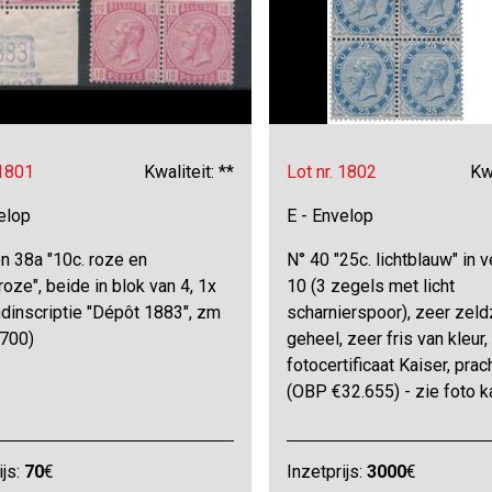
 1801
Kwaliteit: **
Lot nr. 1802
Kwa
elop
E - Envelop
n 38a "10c. roze en
N° 40 "25c. lichtblauw" in 
roze", beide in blok van 4, 1x
10 (3 zegels met licht
dinscriptie "Dépôt 1883", zm
scharnierspoor), zeer zeld
700)
geheel, zeer fris van kleur,
fotocertificaat Kaiser, prac
(OBP €32.655) - zie foto k
ijs:
70
€
Inzetprijs:
3000
€