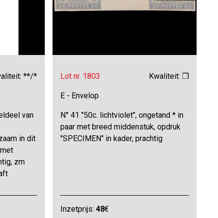
liteit: **/*
Lot nr. 1803
Kwaliteit: ❒
E - Envelop
veldeel van
N° 41 "50c. lichtviolet", ongetand * in
paar met breed middenstuk, opdruk
zaam in dit
"SPECIMEN" in kader, prachtig
 met
htig, zm
aft
Inzetprijs:
48
€