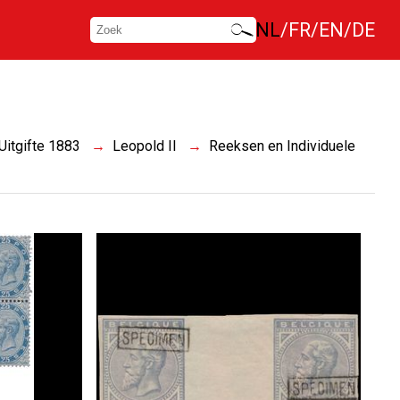
NL
FR
EN
DE
Uitgifte 1883
Leopold II
Reeksen en Individuele