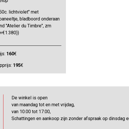
elop
50c. lichtviolet" met
paneeltje, bladboord onderaan
and "Atelier du Timbre", zm
+€1.380))
ijs:
160
€
pprijs:
195
€
De winkel is open
van maandag tot en met vrijdag,
van 10.00 tot 17.00,
Schattingen en aankoop zijn zonder afspraak op dinsdag 