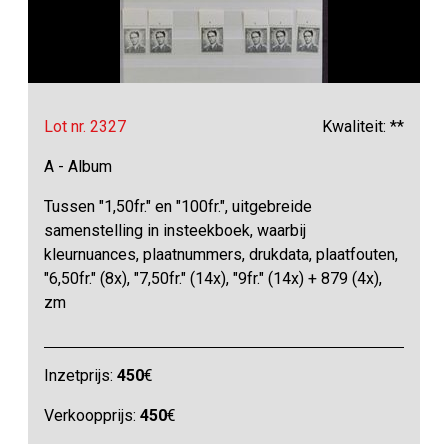
Lot nr. 2327
Kwaliteit: **
A - Album
Tussen "1,50fr." en "100fr.", uitgebreide
samenstelling in insteekboek, waarbij
kleurnuances, plaatnummers, drukdata, plaatfouten,
"6,50fr." (8x), "7,50fr." (14x), "9fr." (14x) + 879 (4x),
zm
Inzetprijs:
450
€
Verkoopprijs:
450
€