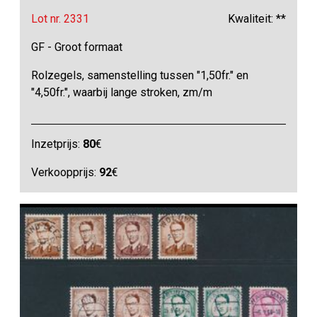
Lot nr. 2331
Kwaliteit: **
GF - Groot formaat
Rolzegels, samenstelling tussen "1,50fr." en
"4,50fr.", waarbij lange stroken, zm/m
Inzetprijs:
80
€
Verkoopprijs:
92
€