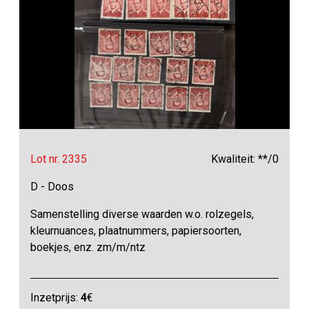
Lot nr. 2335
Kwaliteit: **/0
D - Doos
Samenstelling diverse waarden w.o. rolzegels,
kleurnuances, plaatnummers, papiersoorten,
boekjes, enz. zm/m/ntz
Inzetprijs:
4
€