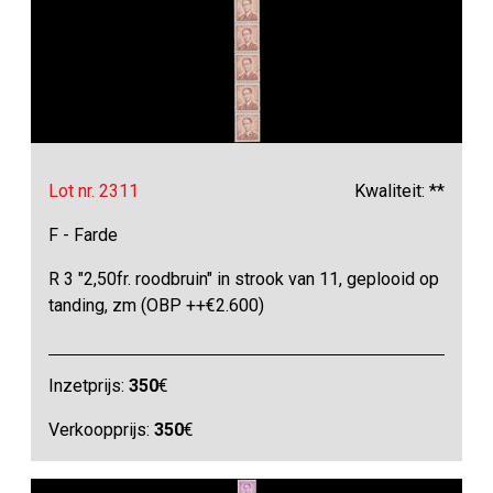
Lot nr. 2311
Kwaliteit: **
F - Farde
R 3 "2,50fr. roodbruin" in strook van 11, geplooid op
tanding, zm (OBP ++€2.600)
Inzetprijs:
350
€
Verkoopprijs:
350
€