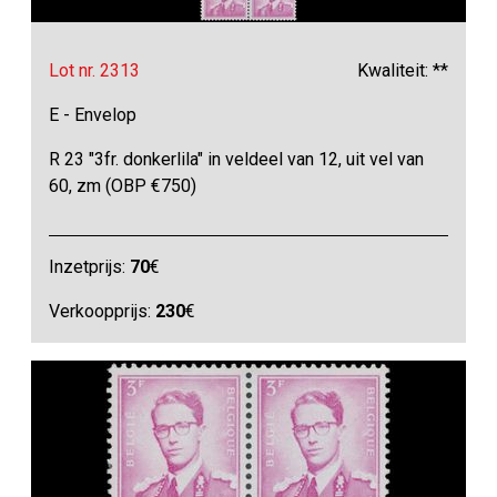
Lot nr. 2313
Kwaliteit: **
E - Envelop
R 23 "3fr. donkerlila" in veldeel van 12, uit vel van
60, zm (OBP €750)
Inzetprijs:
70
€
Verkoopprijs:
230
€