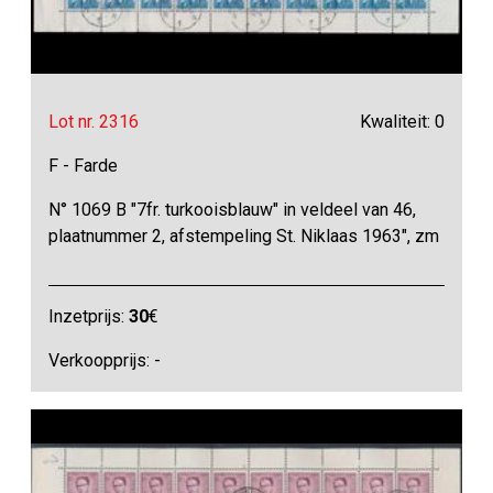
Lot nr. 2316
Kwaliteit: 0
F - Farde
N° 1069 B "7fr. turkooisblauw" in veldeel van 46,
plaatnummer 2, afstempeling St. Niklaas 1963", zm
Inzetprijs:
30
€
Verkoopprijs: -