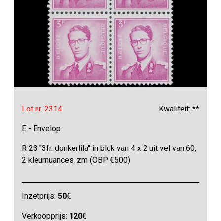
Lot nr. 2314
Kwaliteit: **
E - Envelop
R 23 "3fr. donkerlila" in blok van 4 x 2 uit vel van 60,
2 kleurnuances, zm (OBP €500)
Inzetprijs:
50
€
Verkoopprijs:
120
€