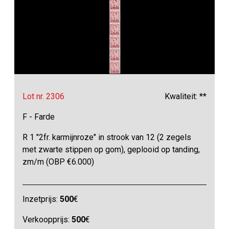
Lot nr. 2306
Kwaliteit: **
F - Farde
R 1 "2fr. karmijnroze" in strook van 12 (2 zegels
met zwarte stippen op gom), geplooid op tanding,
zm/m (OBP €6.000)
Inzetprijs:
500
€
Verkoopprijs:
500
€