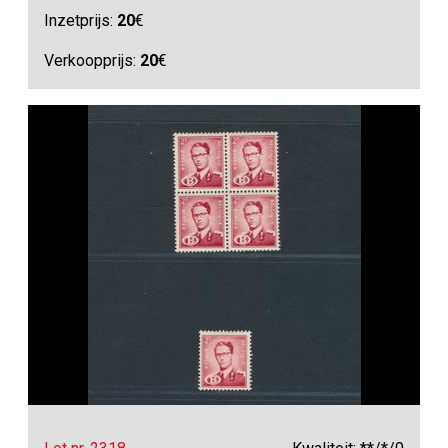
Inzetprijs:
20
€
Verkoopprijs:
20
€