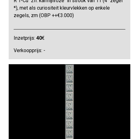
R 1-Cu "2fr. karmijnroze" in strook van 11 (4° zegel
*), met als curiositeit kleurvlekken op enkele
zegels, zm (OBP ++€3.000)
Inzetprijs:
40
€
Verkoopprijs: -