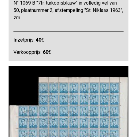
N° 1069 B "7fr. turkooisblauw" in volledig vel van
50, plaatnummer 2, afstempeling "St. Niklaas 1963",
zm
Inzetprijs:
40
€
Verkoopprijs:
60
€