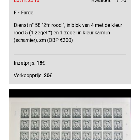
Lot nr. 2318
Kwaliteit: **/*/0
F - Farde
Dienst n° 58 "2fr. rood ", in blok van 4 met de kleur
rood 5 (1 zegel *) en 1 zegel in kleur karmijn
(scharnier), zm (OBP €200)
Inzetprijs:
18
€
Verkoopprijs:
20
€