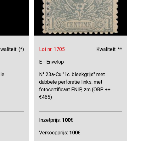
waliteit: (*)
Lot nr. 1705
Kwaliteit: **
E - Envelop
lle
N° 23a-Cu "1c. bleekgrijs" met
dubbele perforatie links, met
fotocertificaat FNIP, zm (OBP ++
€465)
Inzetprijs:
100
€
Verkoopprijs:
100
€