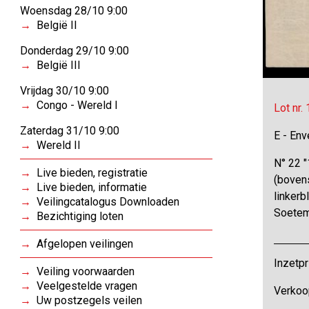
Woensdag 28/10 9:00
België II
Donderdag 29/10 9:00
België III
Vrijdag 30/10 9:00
Congo - Wereld I
Lot nr.
Zaterdag 31/10 9:00
E - Env
Wereld II
N° 22 "
Live bieden, registratie
(bovens
Live bieden, informatie
linkerb
Veilingcatalogus Downloaden
Soetem
Bezichtiging loten
Afgelopen veilingen
Inzetpr
Veiling voorwaarden
Veelgestelde vragen
Verkoo
Uw postzegels veilen