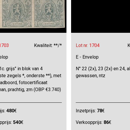
 1703
Kwaliteit: **/*
Lot nr. 1704
K
elop
E - Envelop
1c. grijs" in blok van 4
N° 22 (2x), 23 (2x) en 24, a
te zegels *, onderste **), met
gewassen, ntz
ladboord, fotocertificaat
an, prachtig, zm (OBP €3.740)
ijs:
480
€
Inzetprijs:
78
€
pprijs:
540
€
Verkoopprijs:
86
€