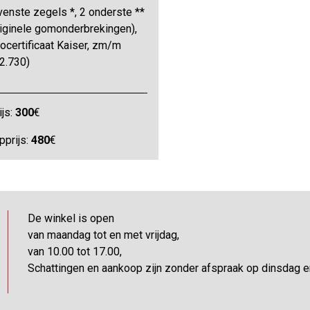
venste zegels *, 2 onderste **
riginele gomonderbrekingen),
ocertificaat Kaiser, zm/m
2.730)
ijs:
300
€
pprijs:
480
€
De winkel is open
van maandag tot en met vrijdag,
van 10.00 tot 17.00,
Schattingen en aankoop zijn zonder afspraak op dinsdag 