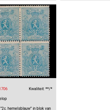
 1706
Kwaliteit: **/*
elop
"2c. hemelsblauw" in blok van