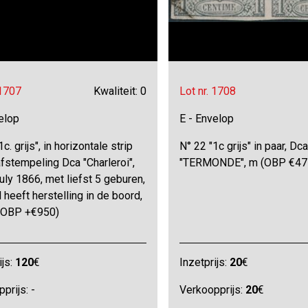
 1707
Kwaliteit: 0
Lot nr. 1708
elop
E - Envelop
c. grijs", in horizontale strip
N° 22 "1c grijs" in paar, Dca
afstempeling Dca "Charleroi",
"TERMONDE", m (OBP €47
july 1866, met liefst 5 geburen,
 heeft herstelling in de boord,
(OBP +€950)
ijs:
120
€
Inzetprijs:
20
€
prijs: -
Verkoopprijs:
20
€