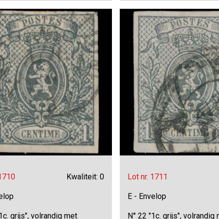
 1710
Kwaliteit: 0
Lot nr. 1711
elop
E - Envelop
1c. grijs", volrandig met
N° 22 "1c. grijs", volrandig