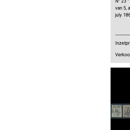
N° 23 "1
van 5, 
july 18
Inzetpr
Verkoop