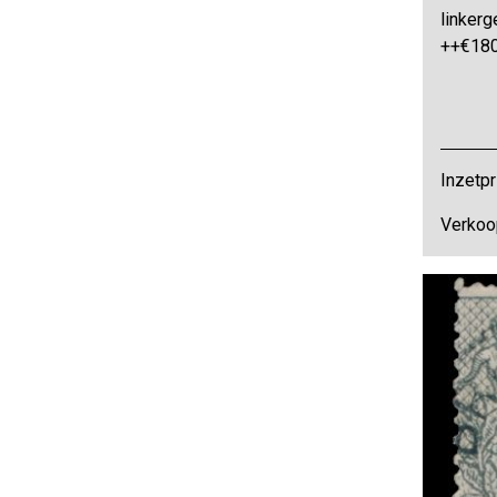
linkerg
++€180
Inzetpr
Verkoop