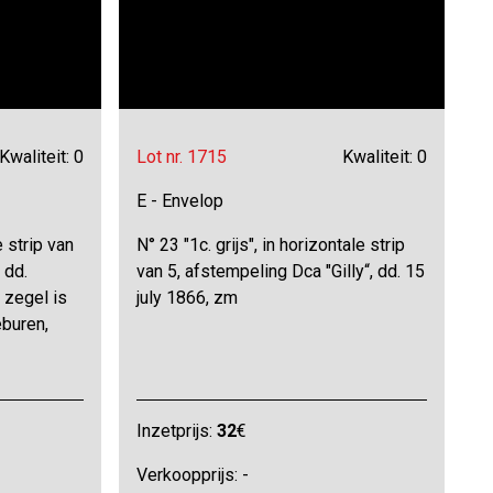
Kwaliteit: 0
Lot nr. 1715
Kwaliteit: 0
E - Envelop
e strip van
N° 23 "1c. grijs", in horizontale strip
 dd.
van 5, afstempeling Dca "Gilly“, dd. 15
 zegel is
july 1866, zm
eburen,
Inzetprijs:
32
€
Verkoopprijs: -