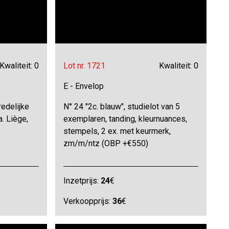
Kwaliteit: 0
Lot nr. 1721
Kwaliteit: 0
E - Envelop
redelijke
N° 24 "2c. blauw", studielot van 5
. Liège,
exemplaren, tanding, kleurnuances,
stempels, 2 ex. met keurmerk,
zm/m/ntz (OBP +€550)
Inzetprijs:
24
€
Verkoopprijs:
36
€