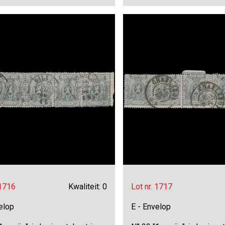
 1716
Kwaliteit: 0
Lot nr. 1717
elop
E - Envelop