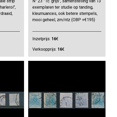
tale strip
N° 23 "1c. grijs", samenstelling van 13
arleroi",
exemplaren ter studie op tanding,
draaid,
kleurnuances, ook betere stempels,
mooi geheel, zm/ntz (OBP +€195)
Inzetprijs:
16
€
Verkoopprijs:
16
€