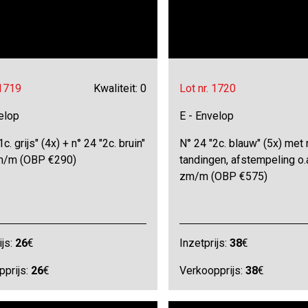
 1719
Kwaliteit: 0
Lot nr. 1720
elop
E - Envelop
c. grijs" (4x) + n° 24 "2c. bruin"
N° 24 "2c. blauw" (5x) met 
zm/m (OBP €290)
tandingen, afstempeling o.a
zm/m (OBP €575)
ijs:
26
€
Inzetprijs:
38
€
pprijs:
26
€
Verkoopprijs:
38
€