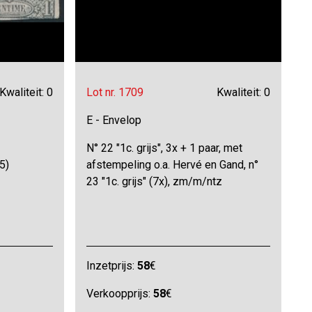
Kwaliteit: 0
Lot nr. 1709
Kwaliteit: 0
E - Envelop
N° 22 "1c. grijs", 3x + 1 paar, met
5)
afstempeling o.a. Hervé en Gand, n°
23 "1c. grijs" (7x), zm/m/ntz
Inzetprijs:
58
€
Verkoopprijs:
58
€