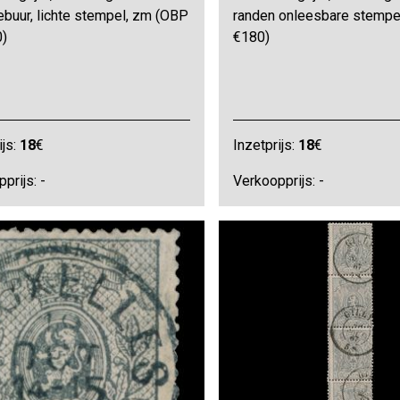
ebuur, lichte stempel, zm (OBP
randen onleesbare stempe
)
€180)
ijs:
18
€
Inzetprijs:
18
€
prijs: -
Verkoopprijs: -