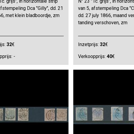
c. grijs", in horizontale strip
N° 23 "1c. grijs", in horizon
afstempeling Dca "Gilly", dd. 21
van 5, afstempeling Dca "Ch
66, met klein bladboordje, zm
dd. 27 july 1866, maand ver
tanding verschoven, zm
ijs:
32
€
Inzetprijs:
32
€
prijs: -
Verkoopprijs:
40
€