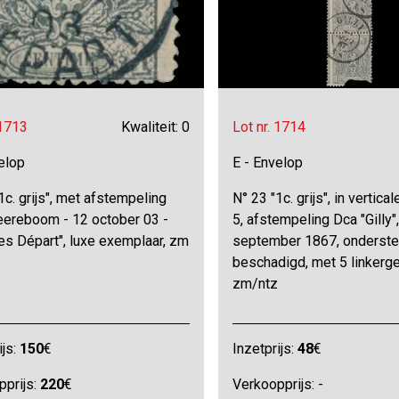
 1713
Kwaliteit: 0
Lot nr. 1714
elop
E - Envelop
1c. grijs", met afstempeling
N° 23 "1c. grijs", in vertical
eereboom - 12 october 03 -
5, afstempeling Dca "Gilly",
es Départ", luxe exemplaar, zm
september 1867, onderste
beschadigd, met 5 linkerg
zm/ntz
ijs:
150
€
Inzetprijs:
48
€
pprijs:
220
€
Verkoopprijs: -