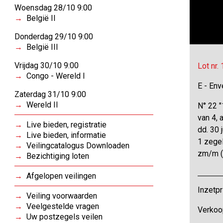
Woensdag 28/10 9:00
België II
Donderdag 29/10 9:00
België III
Vrijdag 30/10 9:00
Lot nr.
Congo - Wereld I
E - Env
Zaterdag 31/10 9:00
Wereld II
N° 22 "1
van 4, 
Live bieden, registratie
dd. 30 
Live bieden, informatie
1 zegel
Veilingcatalogus Downloaden
zm/m 
Bezichtiging loten
Afgelopen veilingen
Inzetpr
Veiling voorwaarden
Veelgestelde vragen
Verkoop
Uw postzegels veilen