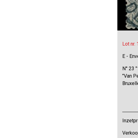
Lot nr.
E - Env
N° 23 "
"Van P
Bruxell
Inzetpr
Verkoo