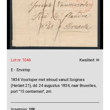
Lot nr. 1046
Kwaliteit: ✉
E - Envelop
1834 Voorloper met inhoud vanuit Soignies
(Herlant 21), dd. 24 augustus 1834, naar Bruxelles,
port "15 centiemen", zm
Inzetprijs:
10
€