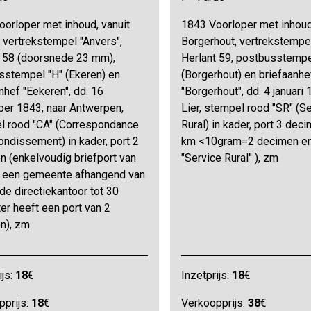
orloper met inhoud, vanuit
1843 Voorloper met inhoud
 vertrekstempel "Anvers",
Borgerhout, vertrekstempel
t 58 (doorsnede 23 mm),
Herlant 59, postbusstempe
sstempel "H" (Ekeren) en
(Borgerhout) en briefaanhe
nhef "Eekeren", dd. 16
"Borgerhout", dd. 4 januari 
er 1843, naar Antwerpen,
Lier, stempel rood "SR" (S
l rood "CA" (Correspondance
Rural) in kader, port 3 dec
rondissement) in kader, port 2
km <10gram=2 decimen en
n (enkelvoudig briefport van
"Service Rural" ), zm
r een gemeente afhangend van
de directiekantoor tot 30
er heeft een port van 2
n), zm
ijs:
18
€
Inzetprijs:
18
€
pprijs:
18
€
Verkoopprijs:
38
€