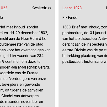
 1022
Kwaliteit: ✉
Lot nr. 1023
de
F - Farde
rief met inhoud, zonder
1833 Brief met inhoud, zo
rken, dd. 29 december 1832,
postmerken, dd. 31 januari 
ericht aan de Heer Gerard Le
van het stadsbestuur Antw
, burgemeester van de stad
gericht aan de inspecteur 
pen voor het overhandigen van
eerste Divisie van de post
m geld ter waarde van 234
betrekking plaatsing van dr
en 9 centimen om deze te
postbussen, historische w
ndigen aan Maarschalk Gerard,
 voordele van de Franse
en de "verdedigers van onze
n, bevrijders en gewonde
n", dit tijdens de aanvallen
e Citadel van Antwerpen
s de maanden november en