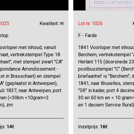
 1025
Kwaliteit: ✉
Lot nr. 1026
elop
F - Farde
orloper met inhoud, vanuit
1841 Voorloper met inhoud
haat, vertrekstempel Type 18
Berchem, vertrekstempel "
chaet", met stempel zwart "CA"
Herlant 115 (doorsnede 2
spondance Arrondissement -
postbusstempel "C" (Berc
st in Brasschaet) en stempel
briefaanhef is "Berchem", d
A" (geplaatst in Antwerpen),
1841, naar Bruxelles, stem
juli 1837, naar Antwerpen, port
"SR" in kader, port 4 deci
men (<30km <10gram=2
30 en 60 km en < 10 gram
n), zm
en 1 deciem Service Rural)
ijs:
14
€
Inzetprijs:
16
€