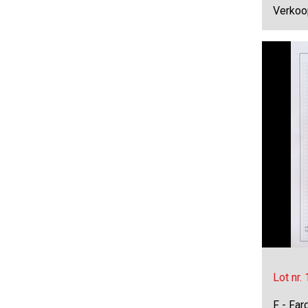
Verkoo
Lot nr.
F - Far