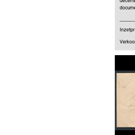
decemb
docume
Inzetpr
Verkoo