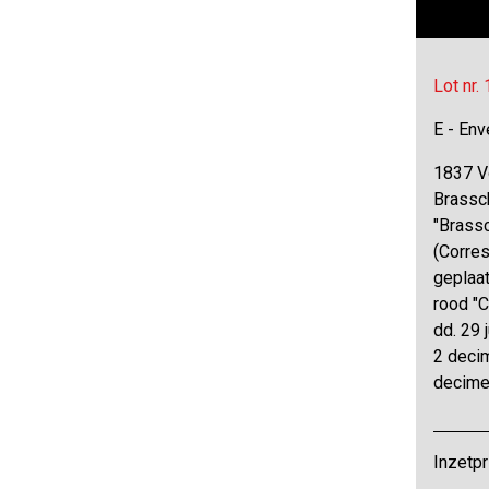
Lot nr.
E - Env
1837 Vo
Brassc
"Brass
(Corre
geplaat
rood "C
dd. 29 
2 deci
decime
Inzetpr