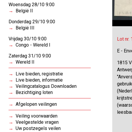
Woensdag 28/10 9:00
België II
Donderdag 29/10 9:00
België III
Vrijdag 30/10 9:00
Lot nr.
Congo - Wereld I
E - Env
Zaterdag 31/10 9:00
Wereld II
1815 Vo
Antwer
Live bieden, registratie
"Anvers
Live bieden, informatie
gebruik
Veilingcatalogus Downloaden
(Nederl
Bezichtiging loten
krijtst
Afgelopen veilingen
(waarsc
leesba
Veiling voorwaarden
Veelgestelde vragen
Uw postzegels veilen