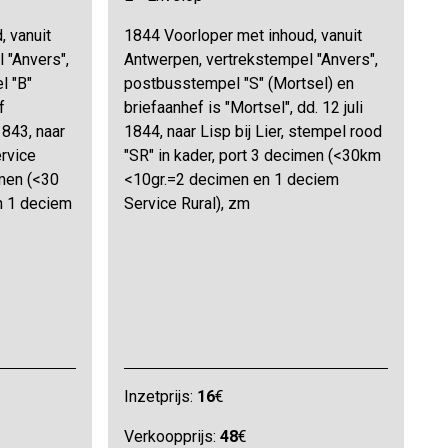
, vanuit
1844 Voorloper met inhoud, vanuit
 "Anvers",
Antwerpen, vertrekstempel "Anvers",
l "B"
postbusstempel "S" (Mortsel) en
f
briefaanhef is "Mortsel", dd. 12 juli
1843, naar
1844, naar Lisp bij Lier, stempel rood
ervice
"SR" in kader, port 3 decimen (<30km
imen (<30
<10gr.=2 decimen en 1 deciem
 1 deciem
Service Rural), zm
Inzetprijs:
16
€
Verkoopprijs:
48
€