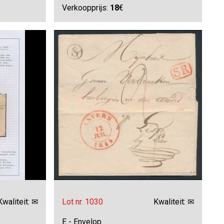
Verkoopprijs:
18
€
Kwaliteit: ✉
Lot nr. 1030
Kwaliteit: ✉
E - Envelop