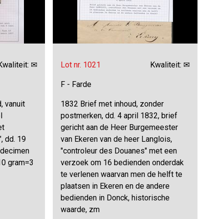
Kwaliteit: ✉
Lot nr. 1021
Kwaliteit: ✉
F - Farde
, vanuit
1832 Brief met inhoud, zonder
l
postmerken, dd. 4 april 1832, brief
et
gericht aan de Heer Burgemeester
, dd. 19
van Ekeren van de heer Langlois,
3 decimen
"controleur des Douanes" met een
 10 gram=3
verzoek om 16 bedienden onderdak
te verlenen waarvan men de helft te
plaatsen in Ekeren en de andere
bedienden in Donck, historische
waarde, zm