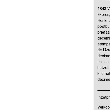
1843 Vo
Ekeren,
Herlan
postbu
briefaa
decemb
stempe
de l'Ar
decime
en naa
hetzelf
kilomet
decime
Inzetpr
Verkoo