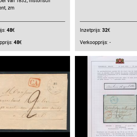
er van 1832, historisch
nt, zm
ijs:
48
€
Inzetprijs:
32
€
pprijs:
48
€
Verkoopprijs: -