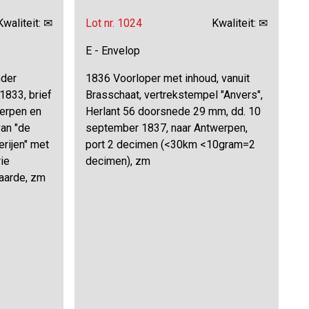
Kwaliteit: ✉
Lot nr. 1024
Kwaliteit: ✉
E - Envelop
nder
1836 Voorloper met inhoud, vanuit
1833, brief
Brasschaat, vertrekstempel "Anvers",
erpen en
Herlant 56 doorsnede 29 mm, dd. 10
van "de
september 1837, naar Antwerpen,
erijen" met
port 2 decimen (<30km <10gram=2
ie
decimen), zm
aarde, zm