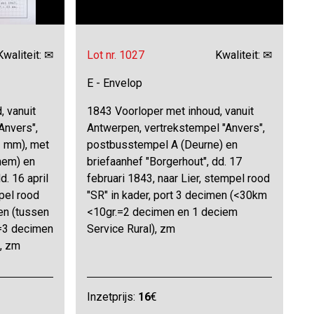
Kwaliteit: ✉
Lot nr. 1027
Kwaliteit: ✉
E - Envelop
, vanuit
1843 Voorloper met inhoud, vanuit
Anvers",
Antwerpen, vertrekstempel "Anvers",
3 mm), met
postbusstempel A (Deurne) en
hem) en
briefaanhef "Borgerhout", dd. 17
d. 16 april
februari 1843, naar Lier, stempel rood
pel rood
"SR" in kader, port 3 decimen (<30km
men (tussen
<10gr.=2 decimen en 1 deciem
=3 decimen
Service Rural), zm
, zm
Inzetprijs:
16
€