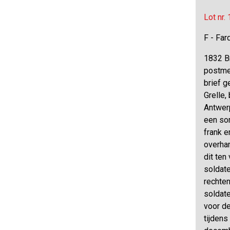
Lot nr.
F - Far
1832 B
postme
brief g
Grelle
Antwer
een so
frank 
overha
dit ten
soldat
rechte
soldate
voor d
tijden