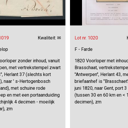
 1019
Kwaliteit: ✉
Lot nr. 1020
elop
F - Farde
orloper zonder inhoud, vanuit
1820 Voorloper met inhoud
pen, met vertrekstempel zwart
Brasschaat, vertrekstempe
", Herlant 37 (slechts kort
"Antwerpen", Herlant 43, m
), naar ' s-Hertogenbosch
briefaanhef is "Brasschaet"
and), met schuine rode
juni 1820, naar Gent, port 
reep en met een portaanduiding
(tussen 30 en 60 km en <
hijnlijk 4 decimen - moeilijk
decimen), zm
ar), zm