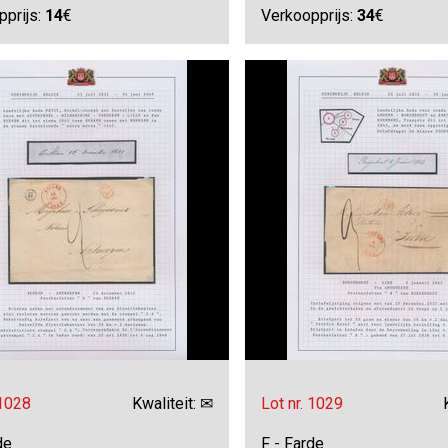
pprijs:
14
€
Verkoopprijs:
34
€
 1028
Kwaliteit: ✉
Lot nr. 1029
de
F - Farde