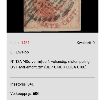
Lot nr. 1451
Kwaliteit: 0
E - Envelop
N° 12A "40c. vermiljoen", volrandig, afstempeling
D.91-Mariemont, zm (OBP €130 + COBA €100)
Inzetprijs:
34
€
Verkoopprijs:
60
€