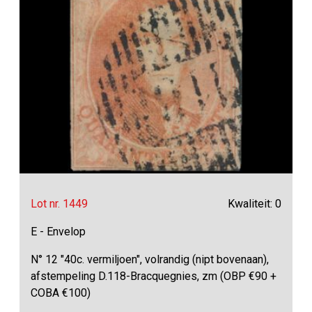
Lot nr. 1449
Kwaliteit: 0
E - Envelop
N° 12 "40c. vermiljoen", volrandig (nipt bovenaan),
afstempeling D.118-Bracquegnies, zm (OBP €90 +
COBA €100)