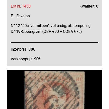
Lot nr. 1450
Kwaliteit: 0
E - Envelop
N° 12 "40c. vermiljoen", volrandig, afstempeling
D.119-Obourg, zm (OBP €90 + COBA €75)
Inzetprijs:
30
€
Verkoopprijs:
90
€