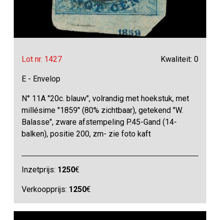
Lot nr. 1427
Kwaliteit: 0
E - Envelop
N° 11A "20c. blauw", volrandig met hoekstuk, met
millésime "1859" (80% zichtbaar), getekend "W.
Balasse", zware afstempeling P.45-Gand (14-
balken), positie 200, zm- zie foto kaft
Inzetprijs:
1250
€
Verkoopprijs:
1250
€