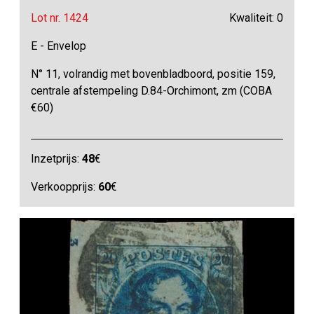
Lot nr. 1424
Kwaliteit: 0
E - Envelop
N° 11, volrandig met bovenbladboord, positie 159,
centrale afstempeling D.84-Orchimont, zm (COBA
€60)
Inzetprijs:
48
€
Verkoopprijs:
60
€