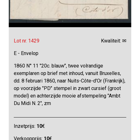
Lot nr. 1429
Kwaliteit: ✉
E - Envelop
1860 N° 11 "20c. blauw", twee volrandige
exemplaren op brief met inhoud, vanuit Bruxelles,
dd. 8 februari 1860, naar Nuits-Côte-d'Or (Frankrijk),
op voorzijde "PD" stempel in zwart cursief (groot
model) en achterzijde mooie afstempeling "Ambt
Du Midi N. 2", zm
Inzetprijs:
10
€
Verkoopprijs:
10
€