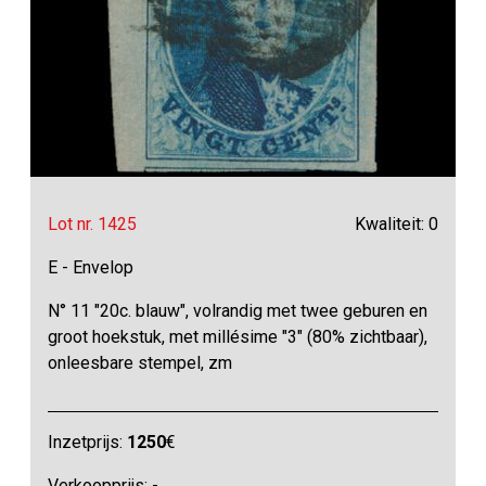
Lot nr. 1425
Kwaliteit: 0
E - Envelop
N° 11 "20c. blauw", volrandig met twee geburen en
groot hoekstuk, met millésime "3" (80% zichtbaar),
onleesbare stempel, zm
Inzetprijs:
1250
€
Verkoopprijs: -