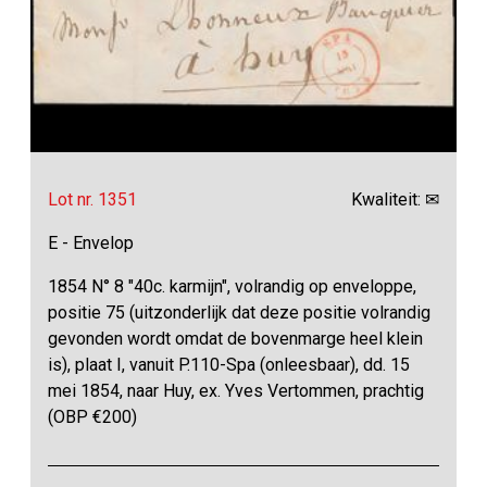
Lot nr. 1351
Kwaliteit: ✉
E - Envelop
1854 N° 8 "40c. karmijn", volrandig op enveloppe,
positie 75 (uitzonderlijk dat deze positie volrandig
gevonden wordt omdat de bovenmarge heel klein
is), plaat I, vanuit P.110-Spa (onleesbaar), dd. 15
mei 1854, naar Huy, ex. Yves Vertommen, prachtig
(OBP €200)