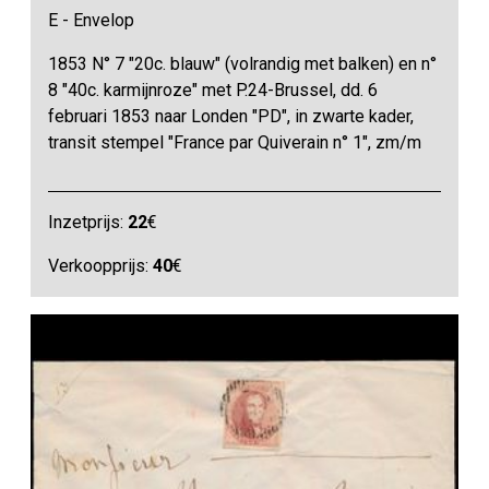
E - Envelop
1853 N° 7 "20c. blauw" (volrandig met balken) en n°
8 "40c. karmijnroze" met P.24-Brussel, dd. 6
februari 1853 naar Londen "PD", in zwarte kader,
transit stempel "France par Quiverain n° 1", zm/m
Inzetprijs:
22
€
Verkoopprijs:
40
€