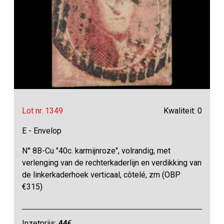
Lot nr. 1349
Kwaliteit: 0
E - Envelop
N° 8B-Cu "40c. karmijnroze", volrandig, met
verlenging van de rechterkaderlijn en verdikking van
de linkerkaderhoek verticaal, côtelé, zm (OBP
€315)
Inzetprijs:
44
€