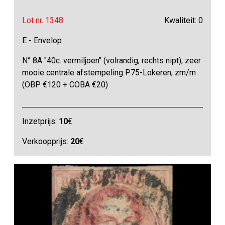
Lot nr. 1348
Kwaliteit: 0
E - Envelop
N° 8A "40c. vermiljoen" (volrandig, rechts nipt), zeer
mooie centrale afstempeling P.75-Lokeren, zm/m
(OBP €120 + COBA €20)
Inzetprijs:
10
€
Verkoopprijs:
20
€