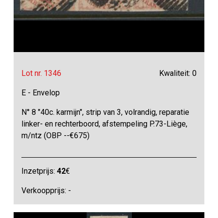
Lot nr. 1346
Kwaliteit: 0
E - Envelop
N° 8 "40c. karmijn", strip van 3, volrandig, reparatie
linker- en rechterboord, afstempeling P.73-Liège,
m/ntz (OBP --€675)
Inzetprijs:
42
€
Verkoopprijs: -