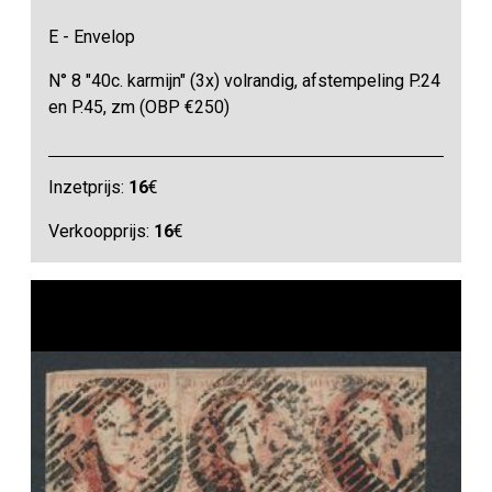
E - Envelop
N° 8 "40c. karmijn" (3x) volrandig, afstempeling P.24
en P.45, zm (OBP €250)
Inzetprijs:
16
€
Verkoopprijs:
16
€