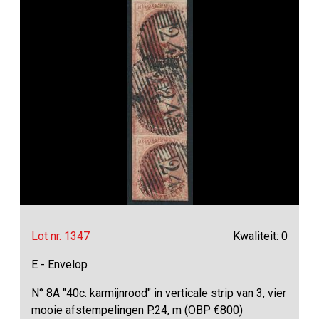
Lot nr. 1347
Kwaliteit: 0
E - Envelop
N° 8A "40c. karmijnrood" in verticale strip van 3, vier
mooie afstempelingen P.24, m (OBP €800)