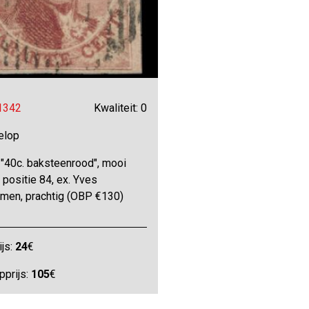
 1342
Kwaliteit: 0
elop
 "40c. baksteenrood", mooi
 positie 84, ex. Yves
men, prachtig (OBP €130)
ijs:
24
€
pprijs:
105
€