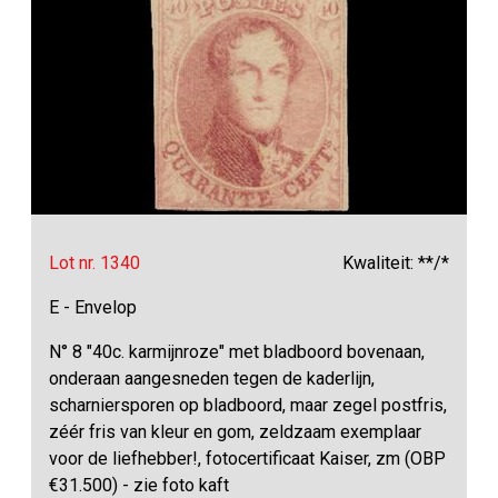
Lot nr. 1340
Kwaliteit: **/*
E - Envelop
N° 8 "40c. karmijnroze" met bladboord bovenaan,
onderaan aangesneden tegen de kaderlijn,
scharniersporen op bladboord, maar zegel postfris,
zéér fris van kleur en gom, zeldzaam exemplaar
voor de liefhebber!, fotocertificaat Kaiser, zm (OBP
€31.500) - zie foto kaft